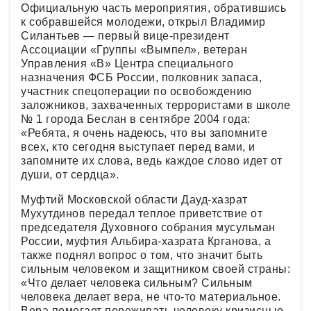
Официальную часть мероприятия, обратившись
к собравшейся молодежи, открыл Владимир
Силантьев — первый вице-президент
Ассоциации «Группы «Вымпел», ветеран
Управления «В» Центра специального
назначения ФСБ России, полковник запаса,
участник спецоперации по освобождению
заложников, захваченных террористами в школе
№ 1 города Беслан в сентябре 2004 года:
«Ребята, я очень надеюсь, что вы запомните
всех, кто сегодня выступает перед вами, и
запомните их слова, ведь каждое слово идет от
души, от сердца».
Муфтий Московской области Дауд-хазрат
Мухутдинов передал теплое приветствие от
председателя Духовного собрания мусульман
России, муфтия Альбира-хазрата Крганова, а
также поднял вопрос о том, что значит быть
сильным человеком и защитником своей страны:
«Что делает человека сильным? Сильным
человека делает вера, не что-то материальное.
Вера помогает переживать человеку кризисные