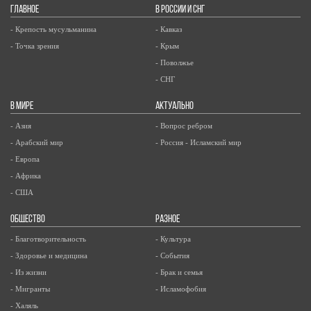
ГЛАВНОЕ
В РОССИИ И СНГ
- Крепость мусульманина
- Кавказ
- Точка зрения
- Крым
- Поволжье
- СНГ
В МИРЕ
АКТУАЛЬНО
- Азия
- Вопрос ребром
- Арабский мир
- Россия - Исламский мир
- Европа
- Африка
- США
ОБЩЕСТВО
РАЗНОЕ
- Благотворительность
- Культура
- Здоровье и медицина
- События
- Из жизни
- Брак и семья
- Мигранты
- Исламофобия
- Халяль