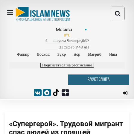
0
°C
6
августа
Четверг
,
0:39
21 Сафар 1448 AH
Фаджр
Восход
Зухр
Аср
Магриб
Иша
Подписаться на расписание
РАСЧЁТ ЗАКЯТА
«Супергерой». Трудовой мигрант
спас людей из горящей