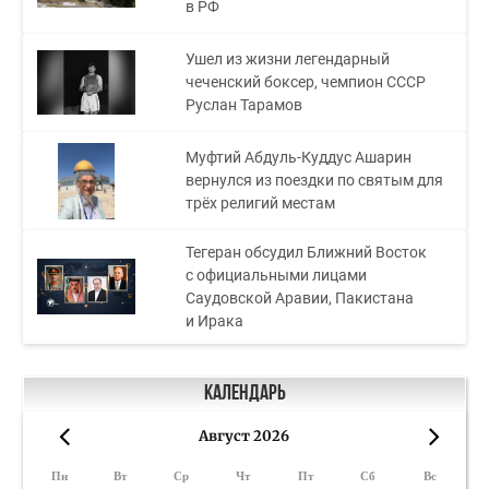
в РФ
Ушел из жизни легендарный
чеченский боксер, чемпион СССР
Руслан Тарамов
Муфтий Абдуль-Куддус Ашарин
вернулся из поездки по святым для
трёх религий местам
Тегеран обсудил Ближний Восток
с официальными лицами
Саудовской Аравии, Пакистана
и Ирака
Календарь
Август 2026
«
»
Пн
Вт
Ср
Чт
Пт
Сб
Вс