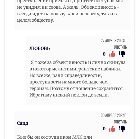
преступление приезжих, про этот поступок мы
не увидим ни слова. А жаль. Объективность -
всегда идёт на пользу как и человеку, так и в
целом обществу.
27 Апреля 2024г.
Ответить
ЛЮБОВЬ
0
,Я тоже за объективность и лично скинула
в некоторые антимигрантские паблики.
Но все же, ради справедливости,
преступности намного больше чем
героизм. Поэтому отношение сохранится.
Ибрагиму низкий поклон до земли.
30 Апреля 2024г.
Ответить
Саид
0
Был бы он сотрудником МЧС или