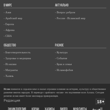
В МИРЕ
АКТУАЛЬНО
- Азия
- Вопрос ребром
- Арабский мир
- Россия - Исламский мир
- Европа
- Африка
- США
ОБЩЕСТВО
РАЗНОЕ
- Благотворительность
- Культура
- Здоровье и медицина
- События
- Из жизни
- Брак и семья
- Мигранты
- Исламофобия
- Халяль
Ислам
появился в седьмом веке и оказал огромное влияние на историю, культуру и общественное
развитие многих народов. В переводе с арабского «ислам» это подчинение воле Аллаха. Сегодня
религия ислам имеет более миллиарда приверженцев.
Редакция
ЭНЦИКЛОПЕДИЯ
КОРАН
ХАДИСЫ
ВИДЕО
Муфтияты
العربية