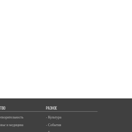
ТВО
РАЗНОЕ
отворительность
- Культура
овье и медицина
- События