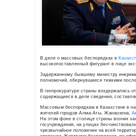
В деле о массовых беспорядках в
Казахс
высокопоставленный фигурант в лице экс
Задержанному бывшему министру инкрими
полномочий, обернувшиеся тяжкими посл
В генпрокуратуре страны воздержались о
содержащиеся в деле сведения, составля
Массовым беспорядкам в Казахстане в на
жителей городов Алма-Аты, Жанаозена,
А
На этом фоне в столице страны возник х
госучреждения, на улицах бесчинствовал
чрезвычайное положение на всей территор
операции. Жертвами беспорядков, по офи