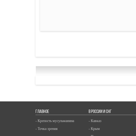
ГЛАВНОЕ
В РОССИИ И СНГ
- Крепость мусульманина
- Кавказ
- Точка зрения
- Крым