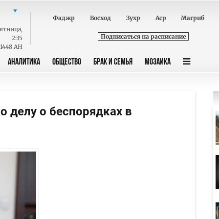
Фаджр
Восход
Зухр
Аср
Магриб
ятница
,
Подписаться на расписание
2:35
 1448 AH
АНАЛИТИКА
ОБЩЕСТВО
БРАК И СЕМЬЯ
МОЗАИКА
о делу о беспорядках в