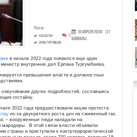
Теги:
30 Апреля 2024г.
(21
0
Казахстан
Шавваль)
Ерлан Тургумбаев
тане
в начале 2022 года появился еще один
-министр внутренних дел Ерлана Тургумбаева.
нируется превышение власти и должностных
едствиями.
т озвучивания других подробностей, сославшись
ющие гостайну.
чале 2022 года предшествовали акции протеста
ктау
из-за двукратного роста цен на сжиженный газ.
аос – вооруженные люди нападали на
и мародеры. В этой связи власти объявили
ии страны и приступили к контртеррористической
циальным данным, стали 230 человек, включая 19