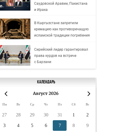
Саудовской Аравии, Пакистана
и Ирака
В Кыргызстане запретили
кремацию как противоречащую
исламской традиции погребения
Сирийский лидер гарантировал
права курдов на встрече
с Барзани
Календарь
Август 2026
«
»
Пн
Вт
Ср
Чт
Пт
Сб
Вс
27
28
29
30
31
1
2
3
4
5
6
7
8
9