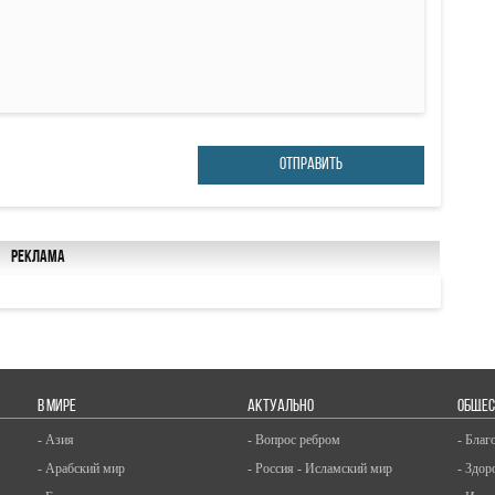
ОТПРАВИТЬ
Реклама
В МИРЕ
АКТУАЛЬНО
ОБЩЕС
- Азия
- Вопрос ребром
- Благ
- Арабский мир
- Россия - Исламский мир
- Здор