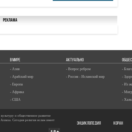
Реклама
В МИРЕ
АКТУАЛЬНО
ОБЩЕС
- Азия
- Вопрос ребром
- Благ
- Арабский мир
- Россия - Исламский мир
- Здор
- Европа
- Из ж
- Африка
- Миг
- США
- Халя
, культуру и общественное развитие
 Аллаха. Сегодня религия ислам имеет
ЭНЦИКЛОПЕДИЯ
КОРАН