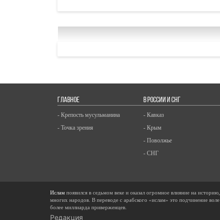
ГЛАВНОЕ
В РОССИИ И СНГ
- Крепость мусульманина
- Кавказ
- Точка зрения
- Крым
- Поволжье
- СНГ
Ислам
появился в седьмом веке и оказал огромное влияние на историю
многих народов. В переводе с арабского «ислам» это подчинение воле
более миллиарда приверженцев.
Редакция