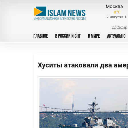
0
°C
7
августа
П
22 Сафар
ГЛАВНОЕ
В РОССИИ И СНГ
В МИРЕ
АКТУАЛЬНО
Хуситы атаковали два аме