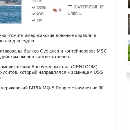
Теги:
30 Апреля 2024г.
(21
хуситы
0
Шавваль)
йемен
США
уничтожить американские военные корабли в
овали два судна.
 атакованы балкер Cyclades и контейнеровоз MSC
ндийском океане соответственно.
е американских Вооруженных сил (CENTCOM)
 хуситов, который направлялся к эсминцам USS
ре
американский БПЛА MQ-9 Reaper стоимостью 30