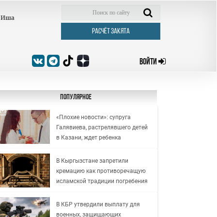
Иша
РАСЧЁТ ЗАКЯТА
ВОЙТИ
Популярное
«Плохие новости»: супруга
Галявиева, растрелявшего детей
в Казани, ждет ребенка
В Кыргызстане запретили
кремацию как противоречащую
исламской традиции погребения
В КБР утвердили выплату для
военных, защищающих