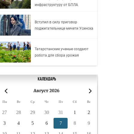
инфраструктуру от БПЛА
Вступил в силу приговор
поджигательнице мечети Усинска
Татарстанские ученые создают
робота для сбора урожая
Календарь
Август 2026
«
»
Пн
Вт
Ср
Чт
Пт
Сб
Вс
27
28
29
30
31
1
2
3
4
5
6
7
8
9
10
11
12
13
14
15
16