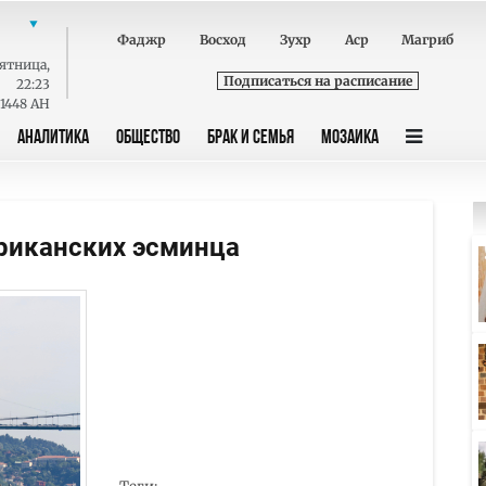
Фаджр
Восход
Зухр
Аср
Магриб
ятница
,
Подписаться на расписание
22:23
 1448 AH
АНАЛИТИКА
ОБЩЕСТВО
БРАК И СЕМЬЯ
МОЗАИКА
риканских эсминца