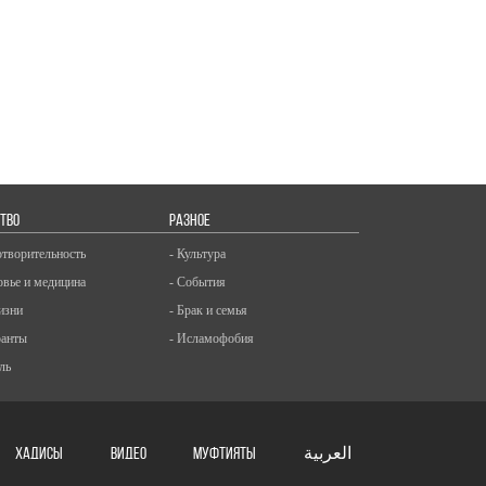
ТВО
РАЗНОЕ
отворительность
- Культура
овье и медицина
- События
изни
- Брак и семья
ранты
- Исламофобия
ль
ХАДИСЫ
ВИДЕО
Муфтияты
العربية