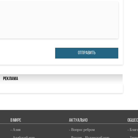
ОТПРАВИТЬ
Реклама
В МИРЕ
АКТУАЛЬНО
ОБЩЕС
- Азия
- Вопрос ребром
- Благ
- Арабский мир
- Россия - Исламский мир
- Здор