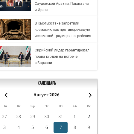
Саудовской Аравии, Пакистана
и Ирака
В Кыргызстане запретили
кремацию как противоречащую
исламской традиции погребения
Сирийский лидер гарантировал
права курдов на встрече
с Барзани
Календарь
Август 2026
«
»
Пн
Вт
Ср
Чт
Пт
Сб
Вс
27
28
29
30
31
1
2
3
4
5
6
7
8
9