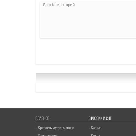
ГЛАВНОЕ
В РОССИИ И СНГ
- Крепость мусульманина
- Кавказ
- Точка зрения
- Крым