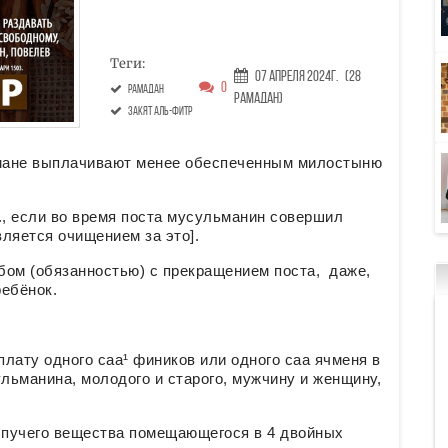
Теги:
07 Апреля 2024г.
(28
0
рамадан
Рамадан)
закят аль-фитр
мане выплачивают менее обеспеченным милостыню
.е., если во время поста мусульманин совершил
вляется очищением за это].
бом (обязанностью) с прекращением поста, даже,
ребёнок.
ульманина, молодого и старого, мужчину и женщину,
сыпучего вещества помещающегося в 4 двойных