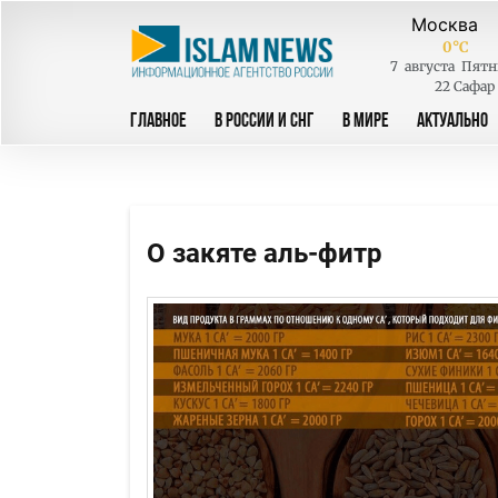
0
°C
7
августа
Пятн
22 Сафар
ГЛАВНОЕ
В РОССИИ И СНГ
В МИРЕ
АКТУАЛЬНО
О закяте аль-фитр