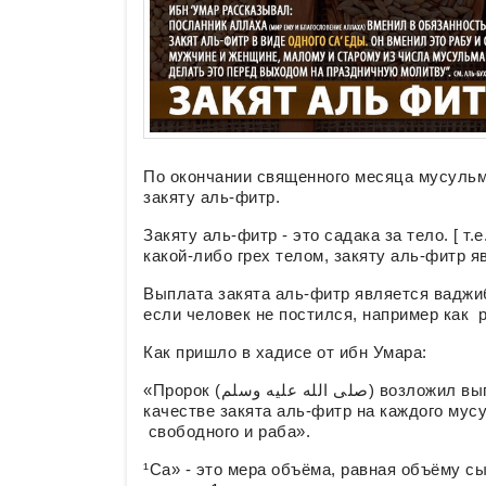
По окончании священного месяца мусуль
закяту аль-фитр.
Закяту аль-фитр - это садака за тело. [ т
какой-либо грех телом, закяту аль-фитр я
Выплата закята аль-фитр является ваджи
если человек не постился, например как 
Как пришло в хадисе от ибн Умара:
«Пророк (صلى الله عليه وسلم) возложил выплату одного саа¹ фиников или одного саа ячменя в
качестве закята аль-фитр на каждого мус
свободного и раба».
¹Са» - это мера объёма, равная объёму 