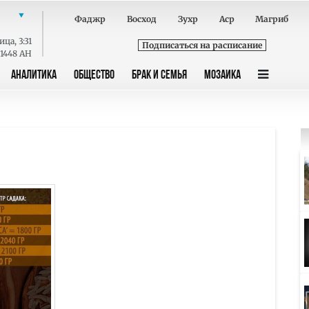
Фаджр
Восход
Зухр
Аср
Магриб
ица
,
3:31
Подписаться на расписание
 1448 AH
АНАЛИТИКА
ОБЩЕСТВО
БРАК И СЕМЬЯ
МОЗАИКА