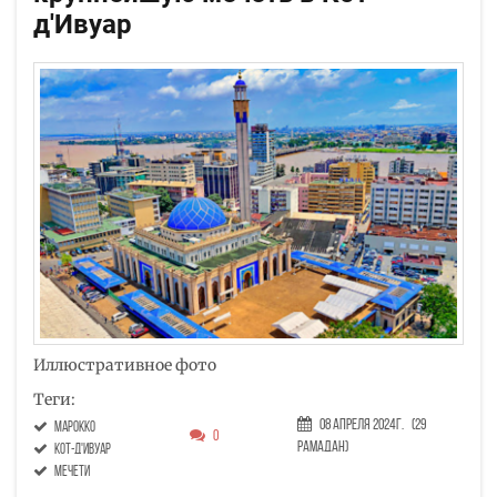
д'Ивуар
Иллюстративное фото
Теги:
08 Апреля 2024г.
(29
Марокко
0
Рамадан)
Кот-д'Ивуар
мечети