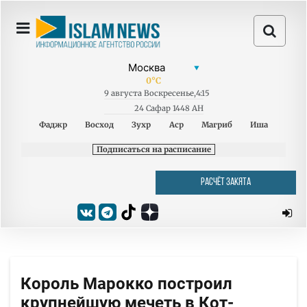
0
°C
9
августа
Воскресенье
,
4:15
24 Сафар 1448 AH
Фаджр
Восход
Зухр
Аср
Магриб
Иша
Подписаться на расписание
РАСЧЁТ ЗАКЯТА
Король Марокко построил
крупнейшую мечеть в Кот-