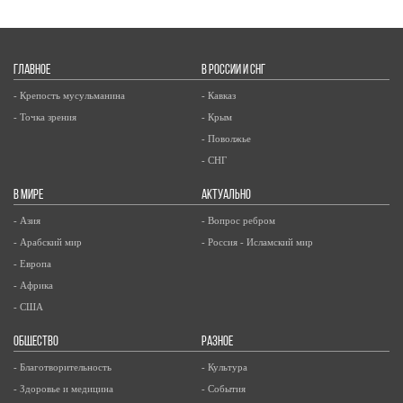
ГЛАВНОЕ
В РОССИИ И СНГ
- Крепость мусульманина
- Кавказ
- Точка зрения
- Крым
- Поволжье
- СНГ
В МИРЕ
АКТУАЛЬНО
- Азия
- Вопрос ребром
- Арабский мир
- Россия - Исламский мир
- Европа
- Африка
- США
ОБЩЕСТВО
РАЗНОЕ
- Благотворительность
- Культура
- Здоровье и медицина
- События