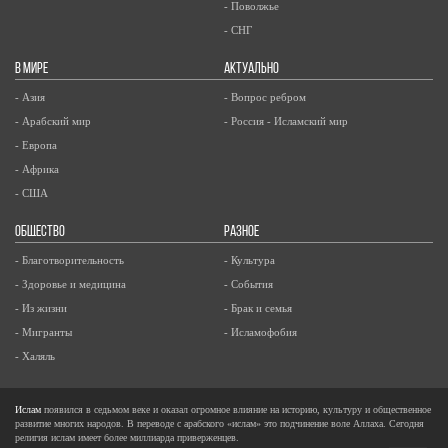
- Поволжье
- СНГ
В МИРЕ
АКТУАЛЬНО
- Азия
- Вопрос ребром
- Арабский мир
- Россия - Исламский мир
- Европа
- Африка
- США
ОБЩЕСТВО
РАЗНОЕ
- Благотворительность
- Культура
- Здоровье и медицина
- События
- Из жизни
- Брак и семья
- Мигранты
- Исламофобия
- Халяль
Ислам
появился в седьмом веке и оказал огромное влияние на историю, культуру и общественное
развитие многих народов. В переводе с арабского «ислам» это подчинение воле Аллаха. Сегодня
религия ислам имеет более миллиарда приверженцев.