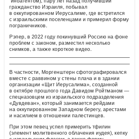
иноагентом), пару лет назад получивший
гражданство Израиля, побывал
в оккупированном Иерусалиме, где встретился
с израильскими поселенцами и примерил форму
пограничников.
Рэпер, в 2022 году покинувший Россию на фоне
проблем с законом, разместил несколько
снимков, а также короткое видео.
В частности, Моргенштерн сфотографировался
вместе с раввином у стены плача и в здании
организации «Щит Иерусалима», созданной
в октябре прошлого года Давидом Ройтманом —
спецназовцем из израильского подразделения
«Дувдеван», который занимается рейдами
на оккупированном Западном берегу, арестами
и насилием в отношении палестинцев.
При этом певец успел примерить тфилин
(элемент молитвенного облачения иудея), кепку