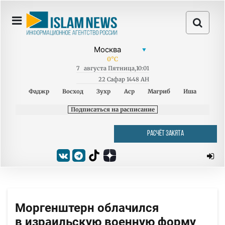
0
°C
7
августа
Пятница
,
10:01
22 Сафар 1448 AH
Фаджр
Восход
Зухр
Аср
Магриб
Иша
Подписаться на расписание
РАСЧЁТ ЗАКЯТА
Моргенштерн облачился
в израильскую военную форму