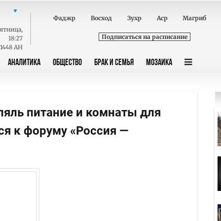
Фаджр
Восход
Зухр
Аср
Магриб
ятница
,
Подписаться на расписание
18:27
 1448 AH
АНАЛИТИКА
ОБЩЕСТВО
БРАК И СЕМЬЯ
МОЗАИКА
ляль питание и комнаты для
ся к форуму «Россия —