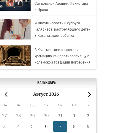
Саудовской Аравии, Пакистана
и Ирака
«Плохие новости»: супруга
Галявиева, растрелявшего детей
в Казани, ждет ребенка
В Кыргызстане запретили
кремацию как противоречащую
исламской традиции погребения
Календарь
Август 2026
«
»
Пн
Вт
Ср
Чт
Пт
Сб
Вс
27
28
29
30
31
1
2
3
4
5
6
7
8
9