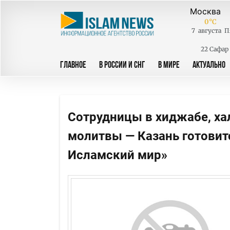
0
°C
7
августа
П
22 Сафар
ГЛАВНОЕ
В РОССИИ И СНГ
В МИРЕ
АКТУАЛЬНО
Сотрудницы в хиджабе, ха
молитвы — Казань готовит
Исламский мир»