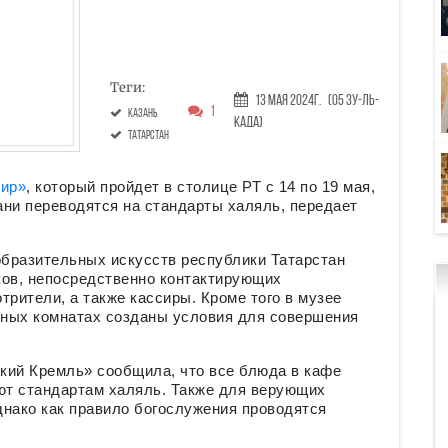
Теги:
13 Мая 2024г.
(05 Зу-ль-
1
Казань
када)
Татарстан
мир»
, который пройдет в столице РТ с 14 по 19 мая,
ани переводятся на стандарты халяль, передает
образительных искусств республики Татарстан
ков, непосредственно контактирующих
трители, а также кассиры. Кроме того в музее
етных комнатах созданы условия для совершения
кий Кремль» сообщила, что все блюда в кафе
уют стандартам халяль. Также для верующих
днако как правило богослужения проводятся