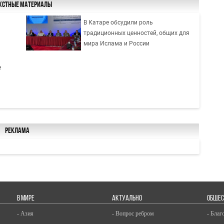
кстные материалы
В Катаре обсудили роль
традиционных ценностей, общих для
мира Ислама и России
е
Реклама
В МИРЕ
АКТУАЛЬНО
ОБЩЕС
- Азия
- Вопрос ребром
- Благ