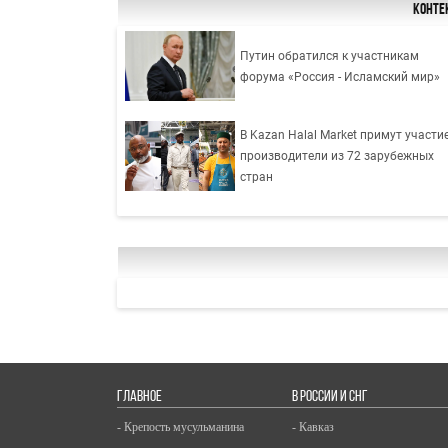
Конте
Путин обратился к участникам
форума «Россия - Исламский мир»
В Kazan Halal Market примут участи
производители из 72 зарубежных
стран
ГЛАВНОЕ
В РОССИИ И СНГ
- Крепость мусульманина
- Кавказ