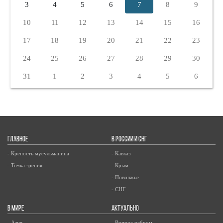
3
4
5
6
7
8
9
10
11
12
13
14
15
16
17
18
19
20
21
22
23
24
25
26
27
28
29
30
31
1
2
3
4
5
6
ГЛАВНОЕ
В РОССИИ И СНГ
- Крепость мусульманина
- Кавказ
- Точка зрения
- Крым
- Поволжье
- СНГ
В МИРЕ
АКТУАЛЬНО
- Азия
- Вопрос ребром