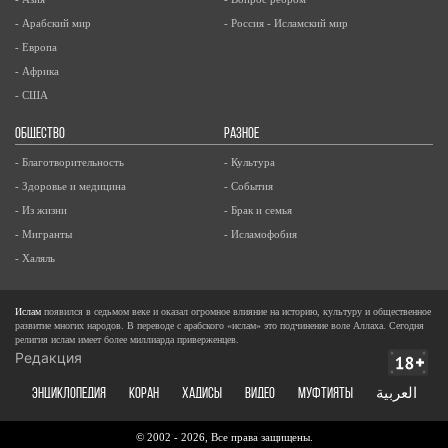
- Арабский мир
- Россия - Исламский мир
- Европа
- Африка
- США
ОБЩЕСТВО
РАЗНОЕ
- Благотворительность
- Культура
- Здоровье и медицина
- События
- Из жизни
- Брак и семья
- Мигранты
- Исламофобия
- Халяль
Ислам
появился в седьмом веке и оказал огромное влияние на историю, культуру и общественное
развитие многих народов. В переводе с арабского «ислам» это подчинение воле Аллаха. Сегодня
религия ислам имеет более миллиарда приверженцев.
Редакция
ЭНЦИКЛОПЕДИЯ
КОРАН
ХАДИСЫ
ВИДЕО
Муфтияты
العربية
© 2002 - 2026, Все права защищены.