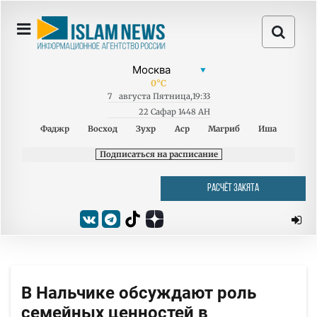
0
°C
7
августа
Пятница
,
19:33
22 Сафар 1448 AH
Фаджр
Восход
Зухр
Аср
Магриб
Иша
Подписаться на расписание
РАСЧЁТ ЗАКЯТА
В Нальчике обсуждают роль
семейных ценностей в