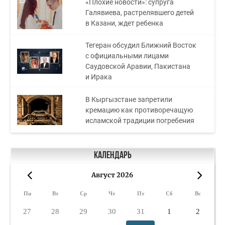
«Плохие новости»: супруга
Галявиева, растрелявшего детей
в Казани, ждет ребенка
Тегеран обсудил Ближний Восток
с официальными лицами
Саудовской Аравии, Пакистана
и Ирака
В Кыргызстане запретили
кремацию как противоречащую
исламской традиции погребения
Календарь
Август 2026
«
»
Пн
Вт
Ср
Чт
Пт
Сб
Вс
27
28
29
30
31
1
2