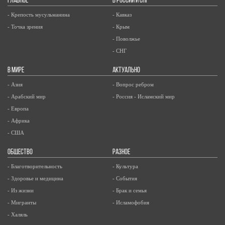
ГЛАВНОЕ
В РОССИИ И СНГ
- Крепость мусульманина
- Кавказ
- Точка зрения
- Крым
- Поволжье
- СНГ
В МИРЕ
АКТУАЛЬНО
- Азия
- Вопрос ребром
- Арабский мир
- Россия - Исламский мир
- Европа
- Африка
- США
ОБЩЕСТВО
РАЗНОЕ
- Благотворительность
- Культура
- Здоровье и медицина
- События
- Из жизни
- Брак и семья
- Мигранты
- Исламофобия
- Халяль