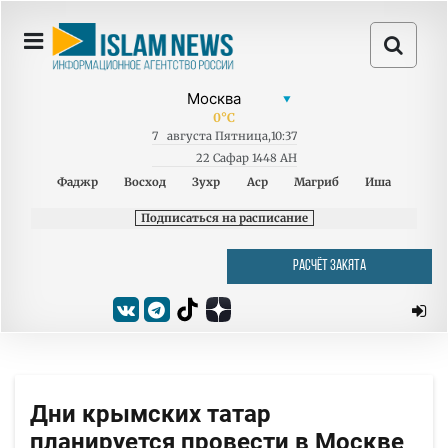
0
°C
7
августа
Пятница
,
10:37
22 Сафар 1448 AH
Фаджр
Восход
Зухр
Аср
Магриб
Иша
Подписаться на расписание
РАСЧЁТ ЗАКЯТА
Дни крымских татар
планируется провести в Москве