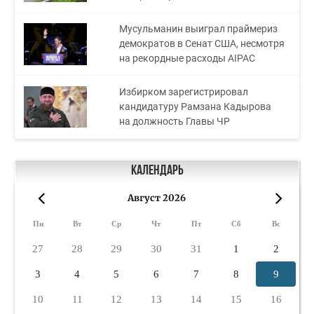
Мусульманин выиграл праймериз
демократов в Сенат США, несмотря
на рекордные расходы AIPAC
Избирком зарегистрировал
кандидатуру Рамзана Кадырова
на должность Главы ЧР
Календарь
Август 2026
«
»
Пн
Вт
Ср
Чт
Пт
Сб
Вс
27
28
29
30
31
1
2
3
4
5
6
7
8
9
10
11
12
13
14
15
16