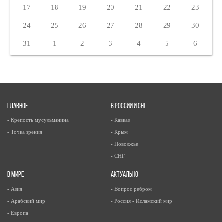
17
18
19
20
21
22
23
24
25
26
27
28
29
30
31
1
2
3
4
5
6
ГЛАВНОЕ
В РОССИИ И СНГ
- Крепость мусульманина
- Кавказ
- Точка зрения
- Крым
- Поволжье
- СНГ
В МИРЕ
АКТУАЛЬНО
- Азия
- Вопрос ребром
- Арабский мир
- Россия - Исламский мир
- Европа