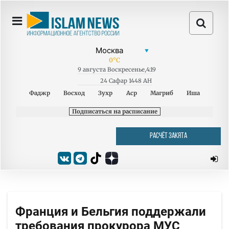
0
°C
9
августа
Воскресенье
,
4:19
24 Сафар 1448 AH
Фаджр
Восход
Зухр
Аср
Магриб
Иша
Подписаться на расписание
РАСЧЁТ ЗАКЯТА
Франция и Бельгия поддержали
требования прокурора МУС