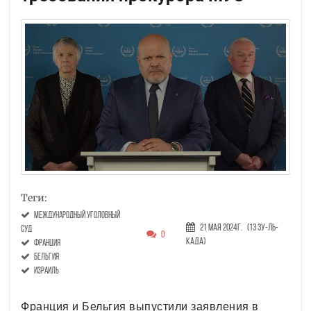
Теги:
Международный уголовный
21 Мая 2024г.
(13 Зу-ль-
суд
0
када)
Франция
Бельгия
Израиль
Франция и Бельгия выпустили заявления в