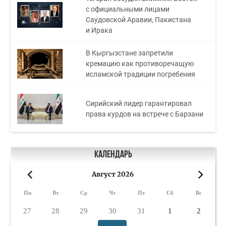
с официальными лицами
Саудовской Аравии, Пакистана
и Ирака
В Кыргызстане запретили
кремацию как противоречащую
исламской традиции погребения
Сирийский лидер гарантировал
права курдов на встрече с Барзани
Календарь
Август 2026
«
»
Пн
Вт
Ср
Чт
Пт
Сб
Вс
27
28
29
30
31
1
2