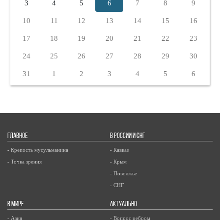
3
4
5
6
7
8
9
10
11
12
13
14
15
16
17
18
19
20
21
22
23
24
25
26
27
28
29
30
31
1
2
3
4
5
6
ГЛАВНОЕ
В РОССИИ И СНГ
- Крепость мусульманина
- Кавказ
- Точка зрения
- Крым
- Поволжье
- СНГ
В МИРЕ
АКТУАЛЬНО
- Азия
- Вопрос ребром