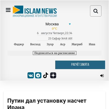
0
°C
6
августа
Четверг
,
22:34
21 Сафар 1448 AH
Фаджр
Восход
Зухр
Аср
Магриб
Иша
Подписаться на расписание
РАСЧЁТ ЗАКЯТА
Путин дал установку насчет
Ирана