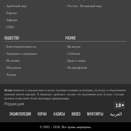
- Арабский мир
- Россия - Исламский мир
- Европа
- Африка
- США
ОБЩЕСТВО
РАЗНОЕ
- Благотворительность
- Культура
- Здоровье и медицина
- События
- Из жизни
- Брак и семья
- Мигранты
- Исламофобия
- Халяль
Ислам
появился в седьмом веке и оказал огромное влияние на историю, культуру и общественное
развитие многих народов. В переводе с арабского «ислам» это подчинение воле Аллаха. Сегодня
религия ислам имеет более миллиарда приверженцев.
Редакция
ЭНЦИКЛОПЕДИЯ
КОРАН
ХАДИСЫ
ВИДЕО
Муфтияты
العربية
© 2002 - 2026, Все права защищены.