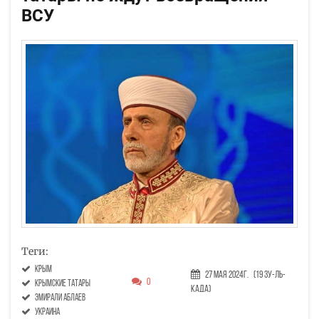
ВСУ
Теги:
Крым
27 Мая 2024г.
(19 Зу-ль-
0
крымские татары
када)
Эмирали Аблаев
украина