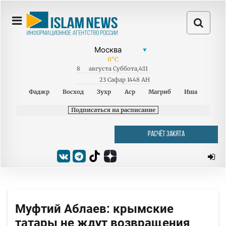
0
°C
8
августа
Суббота
,
4:11
23 Сафар 1448 AH
Фаджр
Восход
Зухр
Аср
Магриб
Иша
Подписаться на расписание
РАСЧЁТ ЗАКЯТА
Муфтий Аблаев: крымские
татары не ждут возвращения