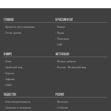
ГЛАВНОЕ
В РОССИИ И СНГ
- Крепость мусульманина
- Кавказ
- Точка зрения
- Крым
- Поволжье
- СНГ
В МИРЕ
АКТУАЛЬНО
- Азия
- Вопрос ребром
- Арабский мир
- Россия - Исламский мир
- Европа
- Африка
- США
ОБЩЕСТВО
РАЗНОЕ
- Благотворительность
- Культура
- Здоровье и медицина
- События