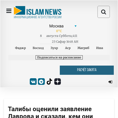
0
°C
8
августа
Суббота
,
4:11
23 Сафар 1448 AH
Фаджр
Восход
Зухр
Аср
Магриб
Иша
Подписаться на расписание
РАСЧЁТ ЗАКЯТА
Талибы оценили заявление
Лаврова и сказали, кем они