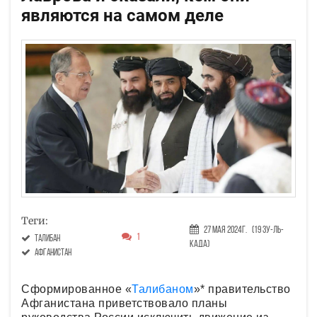
являются на самом деле
Теги:
27 Мая 2024г.
(19 Зу-ль-
1
талибан
када)
Афганистан
Сформированное «
Талибаном
»* правительство
Афганистана приветствовало планы