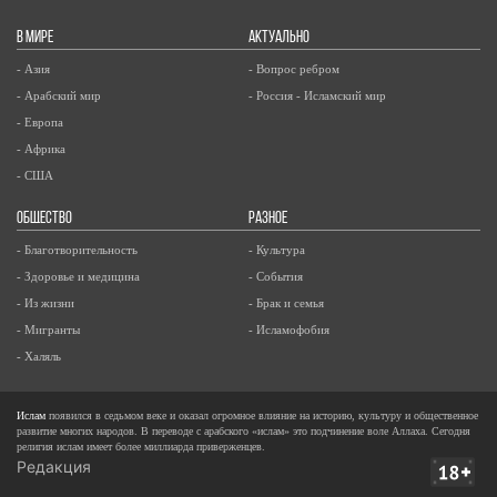
В МИРЕ
АКТУАЛЬНО
- Азия
- Вопрос ребром
- Арабский мир
- Россия - Исламский мир
- Европа
- Африка
- США
ОБЩЕСТВО
РАЗНОЕ
- Благотворительность
- Культура
- Здоровье и медицина
- События
- Из жизни
- Брак и семья
- Мигранты
- Исламофобия
- Халяль
Ислам
появился в седьмом веке и оказал огромное влияние на историю, культуру и общественное
развитие многих народов. В переводе с арабского «ислам» это подчинение воле Аллаха. Сегодня
религия ислам имеет более миллиарда приверженцев.
Редакция