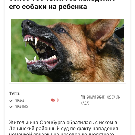
его собаки на ребенка
Теги:
28 Мая 2024г.
(20 Зу-ль-
0
собака
када)
собачники
Жительница Оренбурга обратилась с иском в
Ленинский районный суд по факту нападения
немецкой овчарки на несовершеннолетнего.