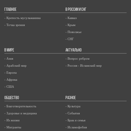
ГЛАВНОЕ
В РОССИИ И СНГ
- Крепость мусульманина
- Кавказ
- Точка зрения
- Крым
- Поволжье
- СНГ
В МИРЕ
АКТУАЛЬНО
- Азия
- Вопрос ребром
- Арабский мир
- Россия - Исламский мир
- Европа
- Африка
- США
ОБЩЕСТВО
РАЗНОЕ
- Благотворительность
- Культура
- Здоровье и медицина
- События
- Из жизни
- Брак и семья
- Мигранты
- Исламофобия