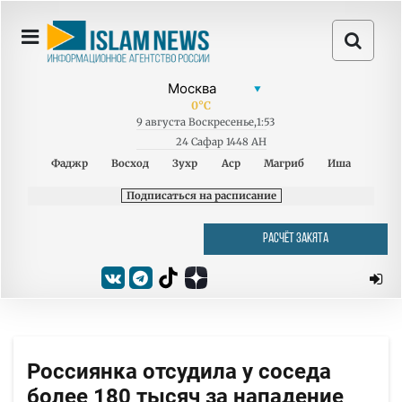
0
°C
9
августа
Воскресенье
,
1:53
24 Сафар 1448 AH
Фаджр
Восход
Зухр
Аср
Магриб
Иша
Подписаться на расписание
РАСЧЁТ ЗАКЯТА
Россиянка отсудила у соседа
более 180 тысяч за нападение