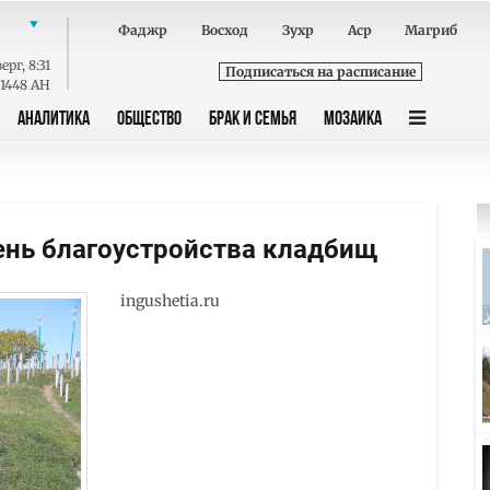
Фаджр
Восход
Зухр
Аср
Магриб
ерг
,
8:31
Подписаться на расписание
 1448 AH
АНАЛИТИКА
ОБЩЕСТВО
БРАК И СЕМЬЯ
МОЗАИКА
ень благоустройства кладбищ
ingushetia.ru