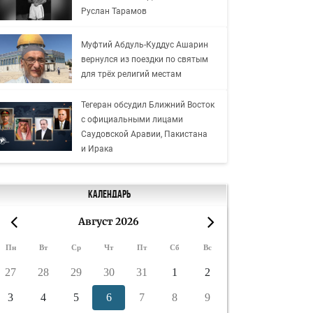
Руслан Тарамов
Муфтий Абдуль-Куддус Ашарин
вернулся из поездки по святым
для трёх религий местам
Тегеран обсудил Ближний Восток
с официальными лицами
Саудовской Аравии, Пакистана
и Ирака
Календарь
Август 2026
«
»
Пн
Вт
Ср
Чт
Пт
Сб
Вс
27
28
29
30
31
1
2
3
4
5
6
7
8
9