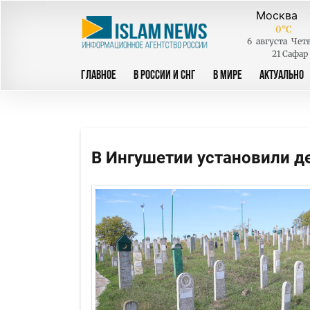
0
°C
6
августа
Четв
21 Сафар
ГЛАВНОЕ
В РОССИИ И СНГ
В МИРЕ
АКТУАЛЬНО
В Ингушетии установили д