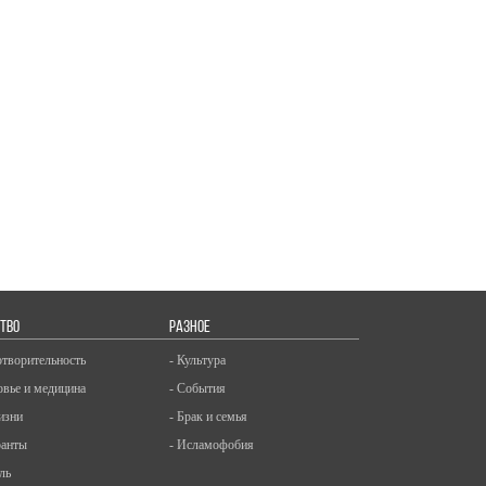
ТВО
РАЗНОЕ
отворительность
- Культура
овье и медицина
- События
изни
- Брак и семья
ранты
- Исламофобия
ль