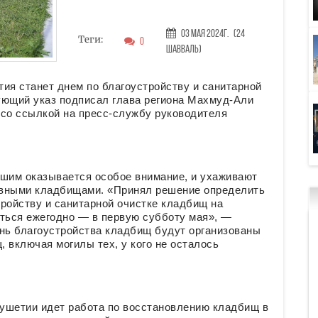
03 Мая 2024г.
(24
Теги:
0
Шавваль)
ия станет днем по благоустройству и санитарной
ующий указ подписал глава региона Махмуд-Али
 со ссылкой на пресс-службу руководителя
ршим оказывается особое внимание, и ухаживают
лавными кладбищами. «Принял решение определить
ройству и санитарной очистке кладбищ на
иться ежегодно — в первую субботу мая», —
ень благоустройства кладбищ будут организованы
 включая могилы тех, у кого не осталось
гушетии идет работа по восстановлению кладбищ в