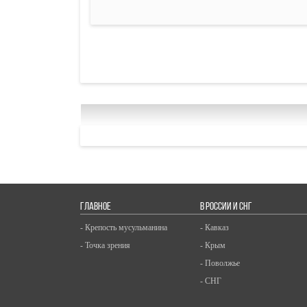
ГЛАВНОЕ
В РОССИИ И СНГ
- Крепость мусульманина
- Кавказ
- Точка зрения
- Крым
- Поволжье
- СНГ