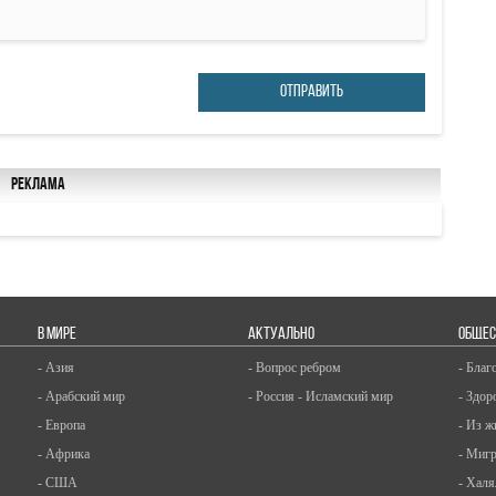
ОТПРАВИТЬ
Реклама
В МИРЕ
АКТУАЛЬНО
ОБЩЕС
- Азия
- Вопрос ребром
- Благ
- Арабский мир
- Россия - Исламский мир
- Здор
- Европа
- Из ж
- Африка
- Миг
- США
- Халя