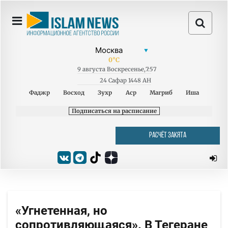
0
°C
9
августа
Воскресенье
,
7:57
24 Сафар 1448 AH
Фаджр
Восход
Зухр
Аср
Магриб
Иша
Подписаться на расписание
РАСЧЁТ ЗАКЯТА
«Угнетенная, но
сопротивляющаяся». В Тегеране