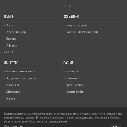
- СНГ
В МИРЕ
АКТУАЛЬНО
- Азия
- Вопрос ребром
- Арабский мир
- Россия - Исламский мир
- Европа
- Африка
- США
ОБЩЕСТВО
РАЗНОЕ
- Благотворительность
- Культура
- Здоровье и медицина
- События
- Из жизни
- Брак и семья
- Мигранты
- Исламофобия
- Халяль
Ислам
появился в седьмом веке и оказал огромное влияние на историю, культуру и общественное
развитие многих народов. В переводе с арабского «ислам» это подчинение воле Аллаха. Сегодня
религия ислам имеет более миллиарда приверженцев.
Редакция