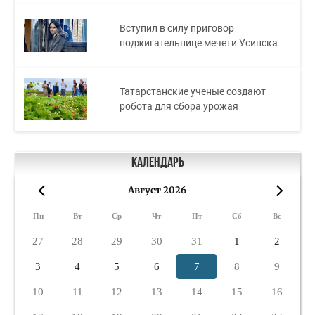
Вступил в силу приговор
поджигательнице мечети Усинска
Татарстанские ученые создают
робота для сбора урожая
Календарь
Август 2026
«
»
Пн
Вт
Ср
Чт
Пт
Сб
Вс
27
28
29
30
31
1
2
3
4
5
6
7
8
9
10
11
12
13
14
15
16