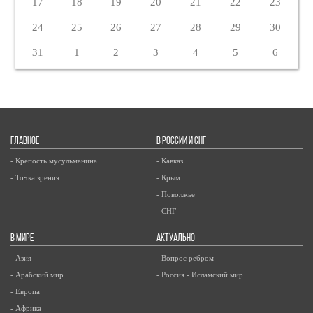
17
18
19
20
21
22
23
24
25
26
27
28
29
30
31
1
2
3
4
5
6
ГЛАВНОЕ
В РОССИИ И СНГ
- Крепость мусульманина
- Кавказ
- Точка зрения
- Крым
- Поволжье
- СНГ
В МИРЕ
АКТУАЛЬНО
- Азия
- Вопрос ребром
- Арабский мир
- Россия - Исламский мир
- Европа
- Африка