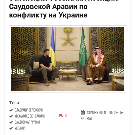
Саудовской Аравии по
конфликту на Украине
Теги:
Владимир Зеленский
13 Июня 2024г.
(06 Зу-ль-
0
Мухаммад бен Салман
хиджа)
саудовская аравия
украина