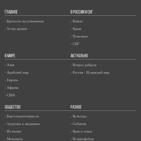
ГЛАВНОЕ
В РОССИИ И СНГ
- Крепость мусульманина
- Кавказ
- Точка зрения
- Крым
- Поволжье
- СНГ
В МИРЕ
АКТУАЛЬНО
- Азия
- Вопрос ребром
- Арабский мир
- Россия - Исламский мир
- Европа
- Африка
- США
ОБЩЕСТВО
РАЗНОЕ
- Благотворительность
- Культура
- Здоровье и медицина
- События
- Из жизни
- Брак и семья
- Мигранты
- Исламофобия