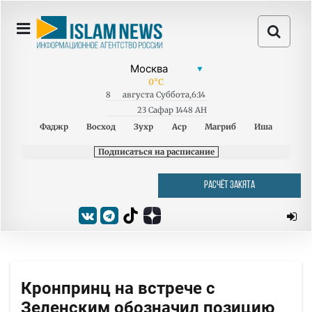
0
°C
8
августа
Суббота
,
6:14
23 Сафар 1448 AH
Фаджр
Восход
Зухр
Аср
Магриб
Иша
Подписаться на расписание
РАСЧЁТ ЗАКЯТА
Кронпринц на встрече с
Зеленским обозначил позицию