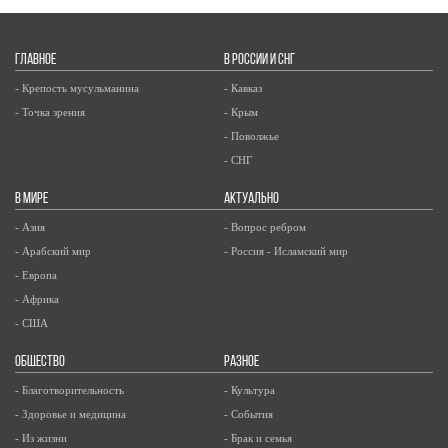
ГЛАВНОЕ
В РОССИИ И СНГ
- Крепость мусульманина
- Кавказ
- Точка зрения
- Крым
- Поволжье
- СНГ
В МИРЕ
АКТУАЛЬНО
- Азия
- Вопрос ребром
- Арабский мир
- Россия - Исламский мир
- Европа
- Африка
- США
ОБЩЕСТВО
РАЗНОЕ
- Благотворительность
- Культура
- Здоровье и медицина
- События
- Из жизни
- Брак и семья