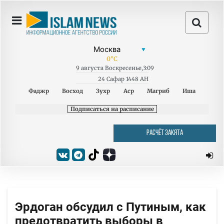
0
°C
9
августа
Воскресенье
,
3:09
24 Сафар 1448 AH
Фаджр
Восход
Зухр
Аср
Магриб
Иша
Подписаться на расписание
РАСЧЁТ ЗАКЯТА
Эрдоган обсудил с Путиным, как
предотвратить выборы в