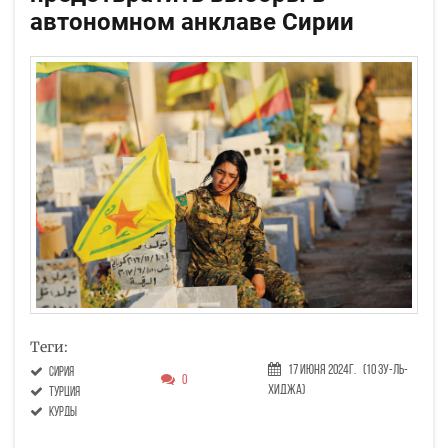
автономном анклаве Сирии
Теги:
17 Июня 2024г.
(10 Зу-ль-
Сирия
0
хиджа)
Турция
курды