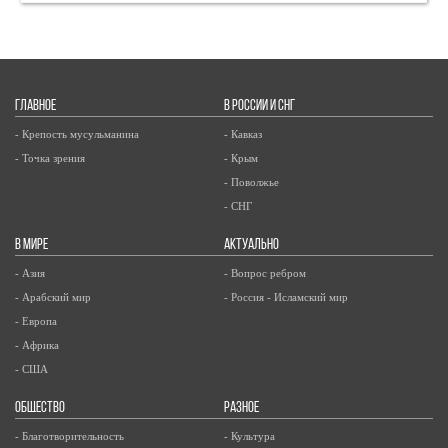
ГЛАВНОЕ
В РОССИИ И СНГ
- Крепость мусульманина
- Кавказ
- Точка зрения
- Крым
- Поволжье
- СНГ
В МИРЕ
АКТУАЛЬНО
- Азия
- Вопрос ребром
- Арабский мир
- Россия - Исламский мир
- Европа
- Африка
- США
ОБЩЕСТВО
РАЗНОЕ
- Благотворительность
- Культура