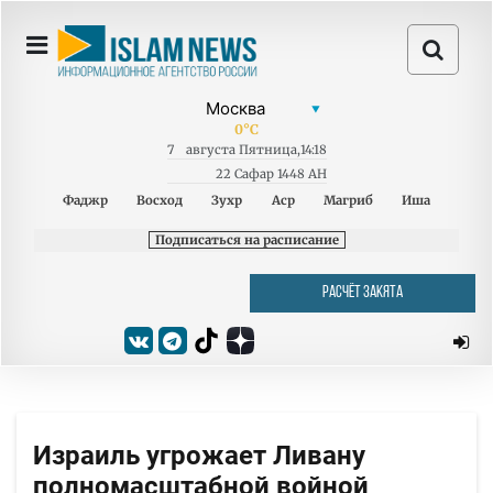
0
°C
7
августа
Пятница
,
14:18
22 Сафар 1448 AH
Фаджр
Восход
Зухр
Аср
Магриб
Иша
Подписаться на расписание
РАСЧЁТ ЗАКЯТА
Израиль угрожает Ливану
полномасштабной войной