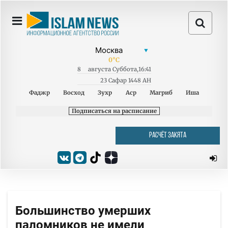
0
°C
8
августа
Суббота
,
16:41
23 Сафар 1448 AH
Фаджр
Восход
Зухр
Аср
Магриб
Иша
Подписаться на расписание
РАСЧЁТ ЗАКЯТА
Большинство умерших
паломников не имели