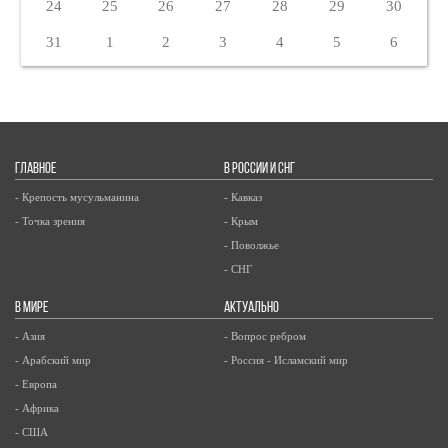
24
25
26
27
28
29
30
31
1
2
3
4
5
6
ГЛАВНОЕ
В РОССИИ И СНГ
- Крепость мусульманина
- Кавказ
- Точка зрения
- Крым
- Поволжье
- СНГ
В МИРЕ
АКТУАЛЬНО
- Азия
- Вопрос ребром
- Арабский мир
- Россия - Исламский мир
- Европа
- Африка
- США