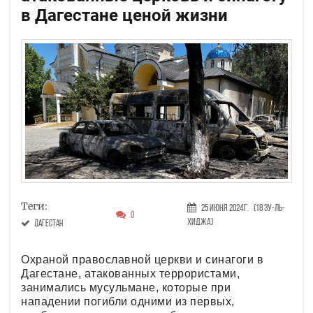
в Дагестане ценой жизни
Теги:
25 Июня 2024г.
(18 Зу-ль-
0
хиджа)
Дагестан
Охраной православной церкви и синагоги в
Дагестане, атакованных террористами,
занимались мусульмане, которые при
нападении погибли одними из первых,