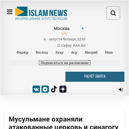
0
°C
6
августа
Четверг
,
22:45
21 Сафар 1448 AH
Фаджр
Восход
Зухр
Аср
Магриб
Иша
Подписаться на расписание
РАСЧЁТ ЗАКЯТА
Мусульмане охраняли
атакованные церковь и синагогу