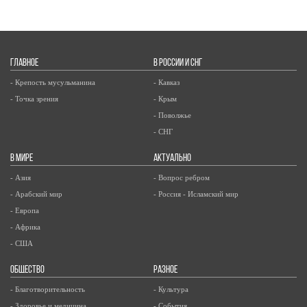
ГЛАВНОЕ
В РОССИИ И СНГ
- Крепость мусульманина
- Кавказ
- Точка зрения
- Крым
- Поволжье
- СНГ
В МИРЕ
АКТУАЛЬНО
- Азия
- Вопрос ребром
- Арабский мир
- Россия - Исламский мир
- Европа
- Африка
- США
ОБЩЕСТВО
РАЗНОЕ
- Благотворительность
- Культура
- Здоровье и медицина
- События