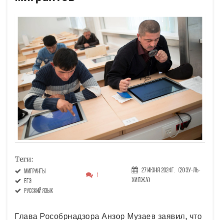
Теги:
27 Июня 2024г.
(20 Зу-ль-
мигранты
1
хиджа)
ЕГЭ
русский язык
Глава Рособрнадзора Анзор Музаев заявил, что