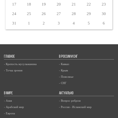
17
18
19
20
21
22
23
24
25
26
27
28
29
30
31
1
2
3
4
5
6
ГЛАВНОЕ
В РОССИИ И СНГ
- Крепость мусульманина
- Кавказ
- Точка зрения
- Крым
- Поволжье
- СНГ
В МИРЕ
АКТУАЛЬНО
- Азия
- Вопрос ребром
- Арабский мир
- Россия - Исламский мир
- Европа