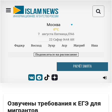
0
°C
7
августа
Пятница
,
17:46
22 Сафар 1448 AH
Фаджр
Восход
Зухр
Аср
Магриб
Иша
Подписаться на расписание
РАСЧЁТ ЗАКЯТА
Озвучены требования к ЕГЭ для
мигрантов