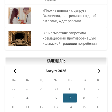
«Плохие новости»: супруга
Галявиева, растрелявшего детей
в Казани, ждет ребенка
В Кыргызстане запретили
кремацию как противоречащую
исламской традиции погребения
Календарь
Август 2026
«
»
Пн
Вт
Ср
Чт
Пт
Сб
Вс
27
28
29
30
31
1
2
3
4
5
6
7
8
9
10
11
12
13
14
15
16