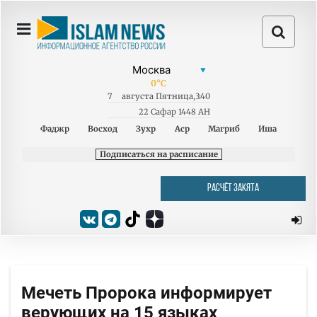
0
°C
7
августа
Пятница
,
3:40
22 Сафар 1448 AH
Фаджр
Восход
Зухр
Аср
Магриб
Иша
Подписаться на расписание
РАСЧЁТ ЗАКЯТА
Мечеть Пророка информирует
верующих на 15 языках