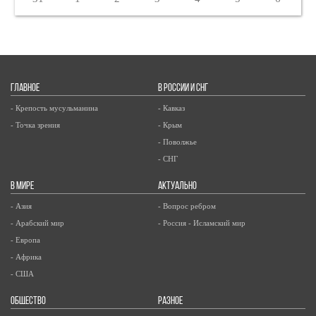
ГЛАВНОЕ
В РОССИИ И СНГ
- Крепость мусульманина
- Кавказ
- Точка зрения
- Крым
- Поволжье
- СНГ
В МИРЕ
АКТУАЛЬНО
- Азия
- Вопрос ребром
- Арабский мир
- Россия - Исламский мир
- Европа
- Африка
- США
ОБЩЕСТВО
РАЗНОЕ