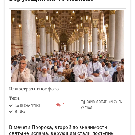
Иллюстративное фото
Теги:
28 Июня 2024г.
(21 Зу-ль-
0
саудовская аравия
хиджа)
Медина
В мечети Пророка, второй по значимости
святыне ислама, верующим стали доступны