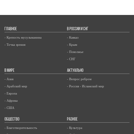
ГЛАВНОЕ
В РОССИИ И СНГ
- Крепость мусульманина
- Кавказ
- Точка зрения
- Крым
- Поволжье
- СНГ
В МИРЕ
АКТУАЛЬНО
- Азия
- Вопрос ребром
- Арабский мир
- Россия - Исламский мир
- Европа
- Африка
- США
ОБЩЕСТВО
РАЗНОЕ
- Благотворительность
- Культура