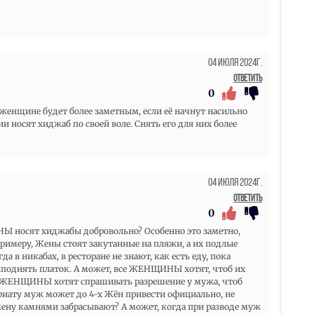
04 Июля 2024г.
Ответить
0
 женщине будет более заметным, если её начнут насильно
 носят хиджаб по своей воле. Снять его для них более
04 Июля 2024г.
Ответить
0
НЫ носят хиджабы добровольно? Особенно это заметно,
к примеру, Жены стоят закутанные на пляжи, а их подлые
а в никабах, в ресторане не знают, как есть еду, пока
иподнять платок. А может, все ЖЕНЩИНЫ хотят, чтоб их
е ЖЕНЩИНЫ хотят спрашивать разрешение у мужа, чтоб
риату муж может до 4-х Жён привести официально, не
змену камнями забрасывают? А может, когда при разводе муж