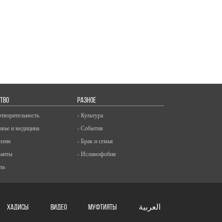
ТВО
РАЗНОЕ
отворительность
- Культура
овье и медицина
- События
изни
- Брак и семья
ранты
- Исламофобия
ль
ХАДИСЫ
ВИДЕО
Муфтияты
العربية