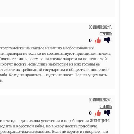
08 Июля 2024г.
Ответить
0
нтраргументы на каждое из ваших необоснованных
эти примеры не только не соответствуют принципам ислама,
Поясните лишь, в чем ваша логика запрета на ношение той
отят носить, если лишь некоторые из них готовы ее
 нет жестких требований государства и общества к ношению
каба. Кому не нравится – пусть не носят. Нельзя ущемлять
ь.
09 Июля 2024г.
Ответить
0
что эта одежда-символ угнетения и порабощения ЖЕНЩИН.
 ходить в короткой юбке, но в жару носить подобную
 ресторанах-издевательство. Если не верите и говорите. что