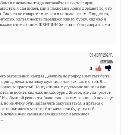
общего с исламом-тогда поезжайте на восток: иран,
пакистан. я сам видел, как в пакистане Жёны доедают то, что
 Так что не говорите мне, что я не знаю ислам. Я видел то,
-вторых, нельзя носить паранджу, никаб, бурку, хиджаб и
сульмане считают всех ЖЕНЩИН без хиджабов-развратными
09 Июля 2024г.
Ответить
0
его разрешения: каждая Девушка по природе мечтает быть
о принадлежать одному мужчине, так же, как и он ей. Для
ли салоны красоты? Но мужчины-мусульмане лишили Вас
ставив носить хиджаб, никаб, бурку. Знаете, откуда "растут
? Из обычной ревности. Знаю, так как сам ревнивый похлеще
 но не Жену буду заставлять закутываться, а драться с
ые попытаются увести её от меня или будут на неё
е в исламе Жён камнями закидывают, а мужиков
ю
...