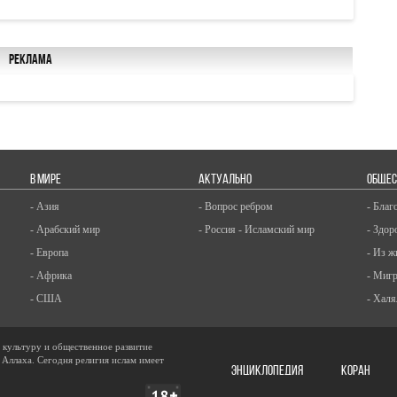
Реклама
В МИРЕ
АКТУАЛЬНО
ОБЩЕС
- Азия
- Вопрос ребром
- Благ
- Арабский мир
- Россия - Исламский мир
- Здор
- Европа
- Из ж
- Африка
- Миг
- США
- Халя
, культуру и общественное развитие
 Аллаха. Сегодня религия ислам имеет
ЭНЦИКЛОПЕДИЯ
КОРАН