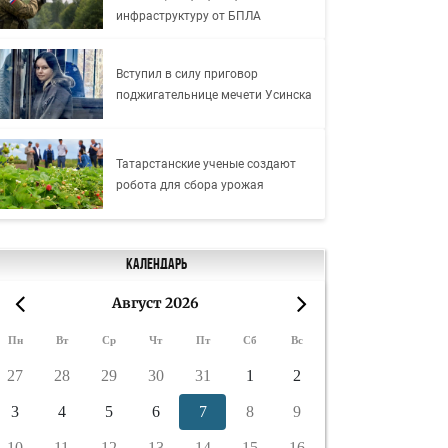
инфраструктуру от БПЛА
Вступил в силу приговор
поджигательнице мечети Усинска
Татарстанские ученые создают
робота для сбора урожая
Календарь
Август 2026
«
»
Пн
Вт
Ср
Чт
Пт
Сб
Вс
27
28
29
30
31
1
2
3
4
5
6
7
8
9
10
11
12
13
14
15
16