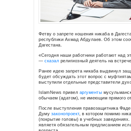
Фетву о запрете ношения никаба в Дагест
республики Ахмад Абдулаев. Об этом со
Дагестана.
«Сегодня наши работники работают над э
—
сказал
религиозный деятель на встрече
Ранее идею запрета никаба выдвинул защи
будет обсуждать этот вопрос с муфтията
выступили отдельные представители дух
IslamNews привел
аргументы
мусульмански
обычаем (адатом), не имеющим прямого о
После выступления правозащитника Фадее
Думу
законопроект
, в котором помимо ник
(покрытие головы) в учебных заведениях.
являетя обязательным предписанием исла
возраста.