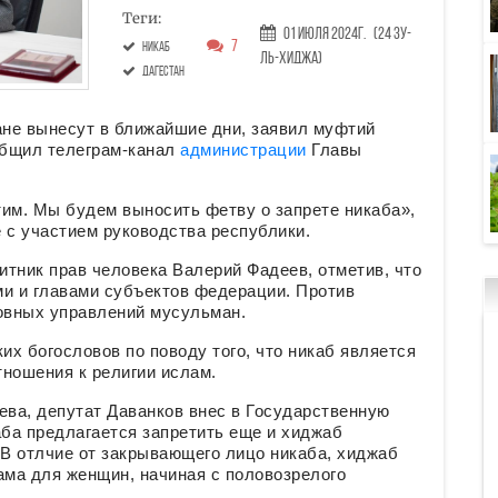
Теги:
01 Июля 2024г.
(24 Зу-
7
никаб
ль-хиджа)
Дагестан
ане вынесут в ближайшие дни, заявил муфтий
общил телеграм-канал
администрации
Главы
тим. Мы будем выносить фетву о запрете никаба»,
 с участием руководства республики.
тник прав человека Валерий Фадеев, отметив, что
ми и главами субъектов федерации. Против
овных управлений мусульман.
х богословов по поводу того, что никаб является
тношения к религии ислам.
ва, депутат Даванков внес в Государственную
аба предлагается запретить еще и хиджаб
 В отлчие от закрывающего лицо никаба, хиджаб
ма для женщин, начиная с половозрелого