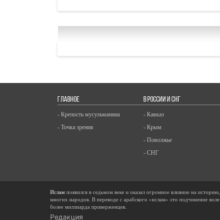
ГЛАВНОЕ
В РОССИИ И СНГ
- Крепость мусульманина
- Кавказ
- Точка зрения
- Крым
- Поволжье
- СНГ
Ислам
появился в седьмом веке и оказал огромное влияние на историю
многих народов. В переводе с арабского «ислам» это подчинение воле
более миллиарда приверженцев.
Редакция