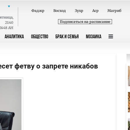
Фаджр
Восход
Зухр
Аср
Магриб
ятница
,
Подписаться на расписание
21:40
 1448 AH
АНАЛИТИКА
ОБЩЕСТВО
БРАК И СЕМЬЯ
МОЗАИКА
сет фетву о запрете никабов