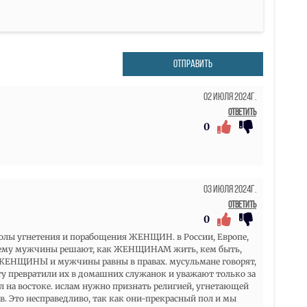
ОТПРАВИТЬ
02 Июля 2024г.
Ответить
0
03 Июля 2024г.
Ответить
0
мволы угнетения и порабощения ЖЕНЩИН. в России, Европе,
чему мужчины решают, как ЖЕНЩИНАМ жить, кем быть,
 ЖЕНЩИНЫ и мужчины равны в правах. мусульмане говорят,
 превратили их в домашних служанок и уважают только за
тал на востоке. ислам нужно признать религией, угнетающей
 Это несправедливо, так как они-прекрасный пол и мы