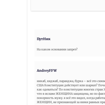
ПутНик
На каком основании запрет?
AndreyFFW
никаб, хиджаб, паранджа, бурка – всё это си
США Конституция действует или шариат? По
как одеваться? По конституции многих стран
что в исламе ЖЕНЩИНА защищена, но по факту
покорность мужу. я всё это видел, когда рабо
ЖЕНЩИН, не признающей за ними равных прав.