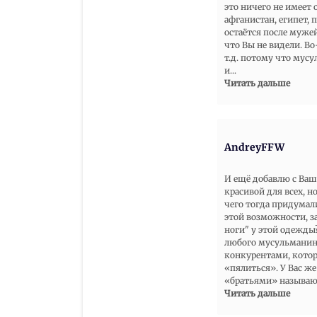
это ничего не имеет 
афганистан, египет, 
остаётся после мужей.
что Вы не видели. Во
т.д. потому что му
и
...
Читать дальше
AndreyFFW
И ещё добавлю с Ваш
красивой для всех, н
чего тогда придума
этой возможности, за
ноги" у этой одежды
любого мусульманина,
конкурентами, котор
«пялиться». У Вас ж
«братьями» называ
Читать дальше