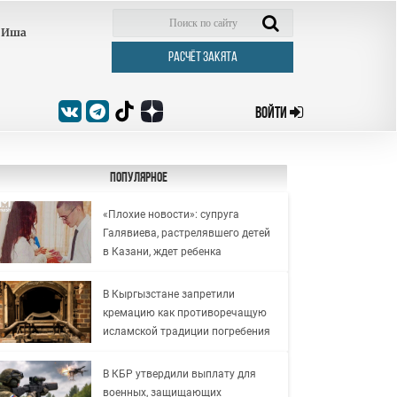
Иша
РАСЧЁТ ЗАКЯТА
ВОЙТИ
Популярное
«Плохие новости»: супруга
Галявиева, растрелявшего детей
в Казани, ждет ребенка
В Кыргызстане запретили
кремацию как противоречащую
исламской традиции погребения
В КБР утвердили выплату для
военных, защищающих