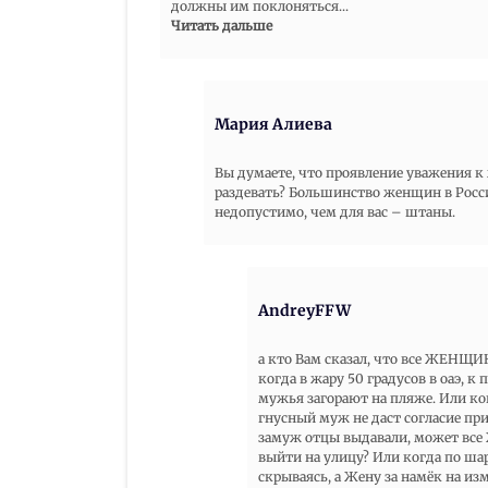
должны им поклоняться
...
Читать дальше
Мария Алиева
Вы думаете, что проявление уважения к
раздевать? Большинство женщин в России
недопустимо, чем для вас – штаны.
AndreyFFW
а кто Вам сказал, что все ЖЕНЩИ
когда в жару 50 градусов в оаэ, 
мужья загорают на пляже. Или когд
гнусный муж не даст согласие пр
замуж отцы выдавали, может вс
выйти на улицу? Или когда по ша
скрываясь, а Жену за намёк на и