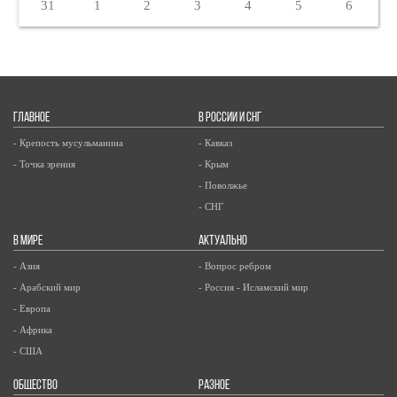
31
1
2
3
4
5
6
ГЛАВНОЕ
В РОССИИ И СНГ
- Крепость мусульманина
- Кавказ
- Точка зрения
- Крым
- Поволжье
- СНГ
В МИРЕ
АКТУАЛЬНО
- Азия
- Вопрос ребром
- Арабский мир
- Россия - Исламский мир
- Европа
- Африка
- США
ОБЩЕСТВО
РАЗНОЕ