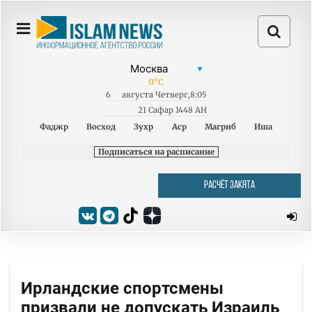
0
°C
6
августа
Четверг
,
8:05
21 Сафар 1448 AH
Фаджр
Восход
Зухр
Аср
Магриб
Иша
Подписаться на расписание
РАСЧЁТ ЗАКЯТА
Ирландские спортсмены
призвали не допускать Израиль