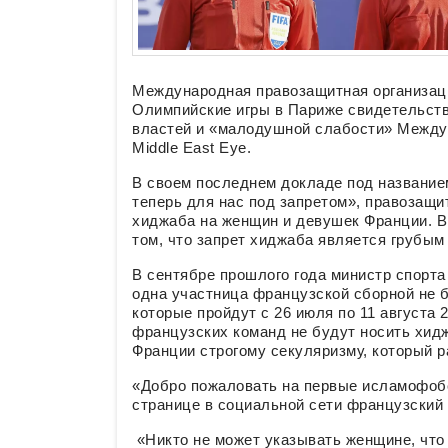
Международная правозащитная организация
Олимпийские игры в Париже свидетельст
властей и «малодушной слабости» Междун
Middle East Eye.
В своем последнем докладе под названи
теперь для нас под запретом», правозащи
хиджаба на женщин и девушек Франции. В
том, что запрет хиджаба является грубы
В сентябре прошлого года министр спорта
одна участница французской сборной не б
которые пройдут с 26 июля по 11 августа
французских команд не будут носить хидж
Франции строгому секуляризму, который р
«Добро пожаловать на первые исламофобс
странице в социальной сети французский
«Никто не может указывать женщине, что 