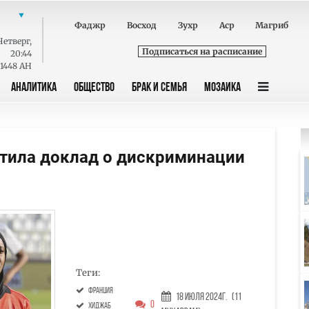
Фаджр
Восход
Зухр
Аср
Магриб
Четверг
,
Подписаться на расписание
20:44
 1448 AH
АНАЛИТИКА
ОБЩЕСТВО
БРАК И СЕМЬЯ
МОЗАИКА
устила доклад о дискриминации
Теги:
Франция
18 Июля 2024г.
(11
0
хиджаб