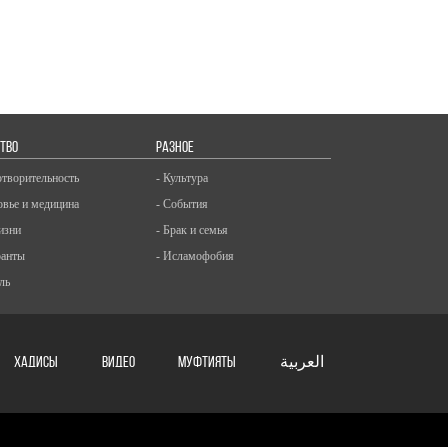
ТВО
РАЗНОЕ
отворительность
- Культура
овье и медицина
- События
изни
- Брак и семья
ранты
- Исламофобия
ль
ХАДИСЫ
ВИДЕО
Муфтияты
العربية