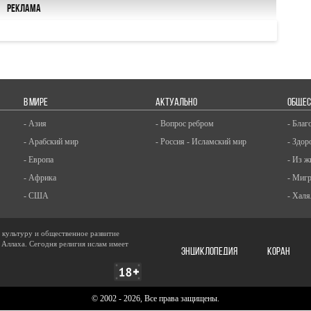
Реклама
В МИРЕ
АКТУАЛЬНО
ОБЩЕС
- Азия
- Вопрос ребром
- Благ
- Арабский мир
- Россия - Исламский мир
- Здор
- Европа
- Из ж
- Африка
- Миг
- США
- Халя
, культуру и общественное развитие
 Аллаха. Сегодня религия ислам имеет
ЭНЦИКЛОПЕДИЯ
КОРАН
© 2002 - 2026, Все права защищены.