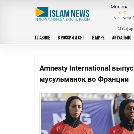
0
°C
6
августа
21 Сафар
ГЛАВНОЕ
В РОССИИ И СНГ
В МИРЕ
АКТУАЛЬНО
Amnesty International вып
мусульманок во Франции