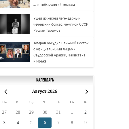
для трёх религий местам
Ушел из жизни легендарный
чеченский боксер, чемпион СССР
Руслан Тарамов
Тегеран обсудил Ближний Восток
с официальными лицами
Саудовской Аравии, Пакистана
и Ирака
Календарь
Август 2026
«
»
Пн
Вт
Ср
Чт
Пт
Сб
Вс
27
28
29
30
31
1
2
3
4
5
6
7
8
9