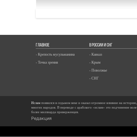
ГЛАВНОЕ
В РОССИИ И СНГ
- Крепость мусульманина
- Кавказ
- Точка зрения
- Крым
- Поволжье
- СНГ
Ислам
появился в седьмом веке и оказал огромное влияние на историю
многих народов. В переводе с арабского «ислам» это подчинение воле
более миллиарда приверженцев.
Редакция