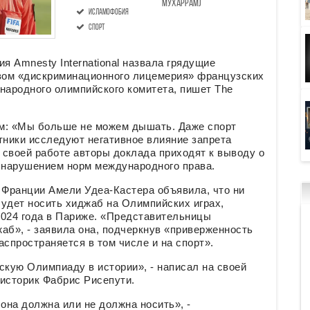
Мухаррам)
исламофобия
спорт
 Amnesty International назвала грядущие
вом «дискриминационного лицемерия» французских
ародного олимпийского комитета, пишет The
ем: «Мы больше не можем дышать. Даже спорт
тники исследуют негативное влияние запрета
 своей работе авторы доклада приходят к выводу о
м нарушением норм международного права.
 Франции Амели Удеа-Кастера объявила, что ни
удет носить хиджаб на Олимпийских играх,
 2024 года в Париже. «Представительницы
аб», - заявила она, подчеркнув «приверженность
аспространяется в том числе и на спорт».
кую Олимпиаду в истории», - написал на своей
 историк Фабрис Рисепути.
она должна или не должна носить», -