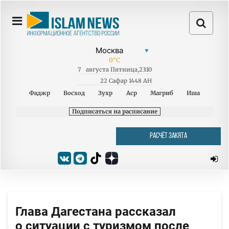
0
°C
7
августа
Пятница
,
23:10
22 Сафар 1448 AH
Фаджр
Восход
Зухр
Аср
Магриб
Иша
Подписаться на расписание
РАСЧЁТ ЗАКЯТА
Глава Дагестана рассказал
о ситуации с туризмом после