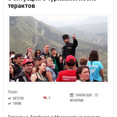
терактов
Теги:
19 Июля 2024г.
(12
0
Дагестан
Мухаррам)
туризм