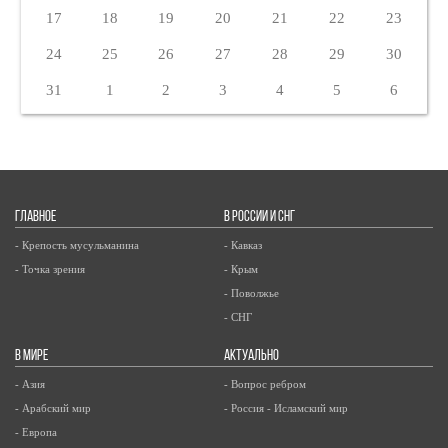
17
18
19
20
21
22
23
24
25
26
27
28
29
30
31
1
2
3
4
5
6
ГЛАВНОЕ
В РОССИИ И СНГ
- Крепость мусульманина
- Кавказ
- Точка зрения
- Крым
- Поволжье
- СНГ
В МИРЕ
АКТУАЛЬНО
- Азия
- Вопрос ребром
- Арабский мир
- Россия - Исламский мир
- Европа