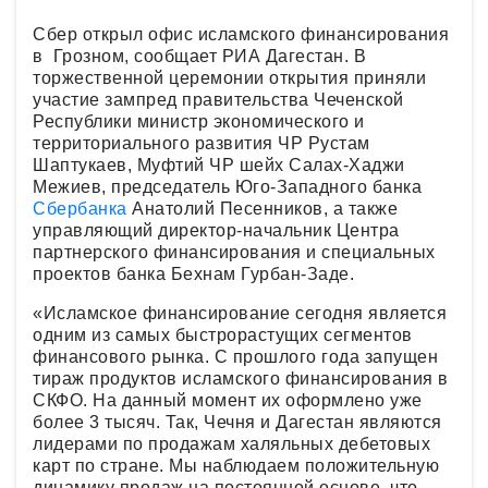
Сбер открыл офис исламского финансирования
в Грозном, сообщает РИА Дагестан. В
торжественной церемонии открытия приняли
участие зампред правительства Чеченской
Республики министр экономического и
территориального развития ЧР Рустам
Шаптукаев, Муфтий ЧР шейх Салах-Хаджи
Межиев, председатель Юго-Западного банка
Сбербанка
Анатолий Песенников, а также
управляющий директор-начальник Центра
партнерского финансирования и специальных
проектов банка Бехнам Гурбан-Заде.
«Исламское финансирование сегодня является
одним из самых быстрорастущих сегментов
финансового рынка. С прошлого года запущен
тираж продуктов исламского финансирования в
СКФО. На данный момент их оформлено уже
более 3 тысяч. Так, Чечня и Дагестан являются
лидерами по продажам халяльных дебетовых
карт по стране. Мы наблюдаем положительную
динамику продаж на постоянной основе, что