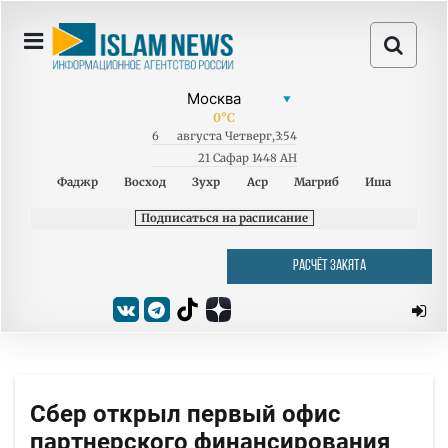
0
°C
6
августа
Четверг
,
3:54
21 Сафар 1448 AH
Фаджр
Восход
Зухр
Аср
Магриб
Иша
Подписаться на расписание
РАСЧЁТ ЗАКЯТА
Сбер открыл первый офис
партнерского финансирования