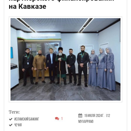
на Кавказе
Теги:
19 Июля 2024г.
(12
1
исламский банкинг
Мухаррам)
Чечня