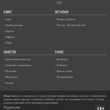
- СНГ
В МИРЕ
АКТУАЛЬНО
- Азия
- Вопрос ребром
- Арабский мир
- Россия - Исламский мир
- Европа
- Африка
- США
ОБЩЕСТВО
РАЗНОЕ
- Благотворительность
- Культура
- Здоровье и медицина
- События
- Из жизни
- Брак и семья
- Мигранты
- Исламофобия
- Халяль
Ислам
появился в седьмом веке и оказал огромное влияние на историю, культуру и общественное
развитие многих народов. В переводе с арабского «ислам» это подчинение воле Аллаха. Сегодня
религия ислам имеет более миллиарда приверженцев.
Редакция