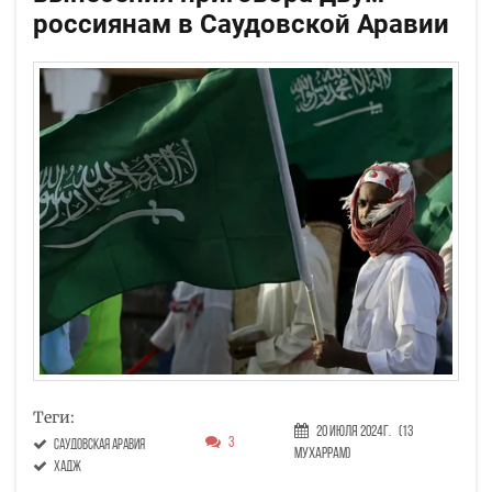
россиянам в Саудовской Аравии
Теги:
20 Июля 2024г.
(13
3
саудовская аравия
Мухаррам)
хадж