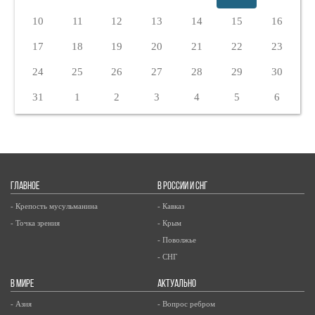
10
11
12
13
14
15
16
17
18
19
20
21
22
23
24
25
26
27
28
29
30
31
1
2
3
4
5
6
ГЛАВНОЕ
В РОССИИ И СНГ
- Крепость мусульманина
- Кавказ
- Точка зрения
- Крым
- Поволжье
- СНГ
В МИРЕ
АКТУАЛЬНО
- Азия
- Вопрос ребром