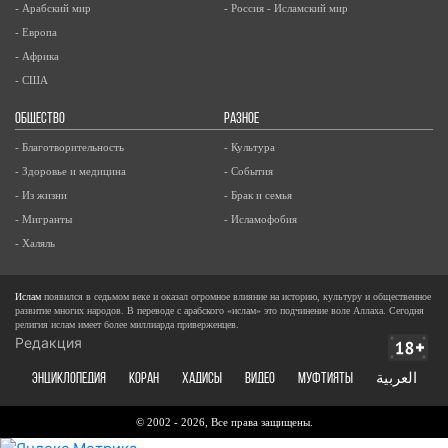
- Арабский мир
- Россия - Исламский мир
- Европа
- Африка
- США
ОБЩЕСТВО
РАЗНОЕ
- Благотворительность
- Культура
- Здоровье и медицина
- События
- Из жизни
- Брак и семья
- Мигранты
- Исламофобия
- Халяль
Ислам
появился в седьмом веке и оказал огромное влияние на историю, культуру и общественное
развитие многих народов. В переводе с арабского «ислам» это подчинение воле Аллаха. Сегодня
религия ислам имеет более миллиарда приверженцев.
Редакция
ЭНЦИКЛОПЕДИЯ
КОРАН
ХАДИСЫ
ВИДЕО
Муфтияты
العربية
© 2002 - 2026, Все права защищены.