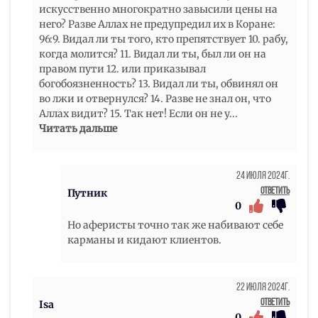
искусственно многократно завысили цены на
него? Разве Аллах не предупредил их в Коране:
96:9. Видал ли ты того, кто препятствует 10. рабу,
когда молится? 11. Видал ли ты, был ли он на
правом пути 12. или приказывал
богобоязненность? 13. Видал ли ты, обвинял он
во лжи и отвернулся? 14. Разве не знал он, что
Аллах видит? 15. Так нет! Если он не у
...
Читать дальше
24 Июля 2024г.
Ответить
Путник
0
Но аферисты точно так же набивают себе
карманы и кидают клиентов.
22 Июля 2024г.
Ответить
Isa
0