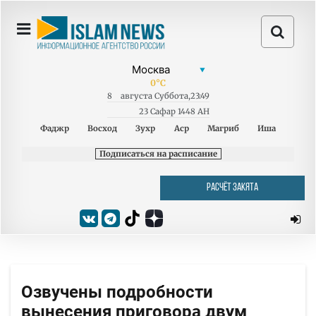
0
°C
8
августа
Суббота
,
23:49
23 Сафар 1448 AH
Фаджр
Восход
Зухр
Аср
Магриб
Иша
Подписаться на расписание
РАСЧЁТ ЗАКЯТА
Озвучены подробности
вынесения приговора двум