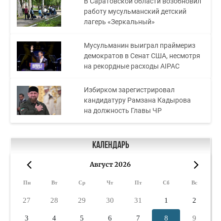
В Саратовской области возобновил
работу мусульманский детский
лагерь «Зеркальный»
Мусульманин выиграл праймериз
демократов в Сенат США, несмотря
на рекордные расходы AIPAC
Избирком зарегистрировал
кандидатуру Рамзана Кадырова
на должность Главы ЧР
Календарь
Август 2026
«
»
Пн
Вт
Ср
Чт
Пт
Сб
Вс
27
28
29
30
31
1
2
3
4
5
6
7
8
9