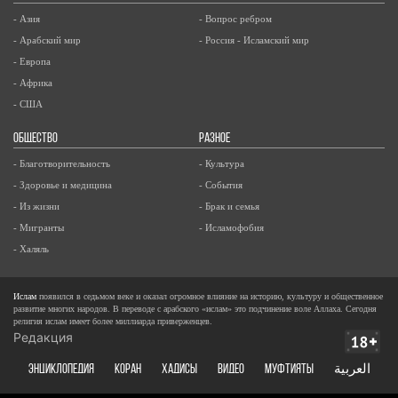
- Азия
- Вопрос ребром
- Арабский мир
- Россия - Исламский мир
- Европа
- Африка
- США
ОБЩЕСТВО
РАЗНОЕ
- Благотворительность
- Культура
- Здоровье и медицина
- События
- Из жизни
- Брак и семья
- Мигранты
- Исламофобия
- Халяль
Ислам
появился в седьмом веке и оказал огромное влияние на историю, культуру и общественное
развитие многих народов. В переводе с арабского «ислам» это подчинение воле Аллаха. Сегодня
религия ислам имеет более миллиарда приверженцев.
Редакция
ЭНЦИКЛОПЕДИЯ
КОРАН
ХАДИСЫ
ВИДЕО
Муфтияты
العربية