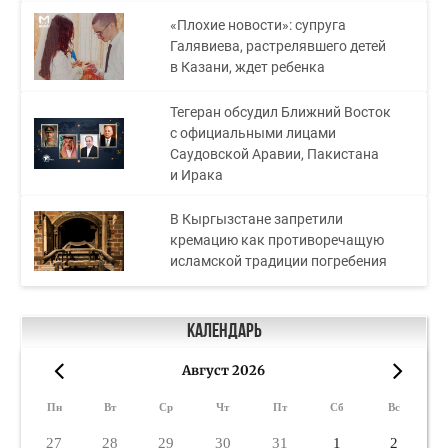
«Плохие новости»: супруга
Галявиева, растрелявшего детей
в Казани, ждет ребенка
Тегеран обсудил Ближний Восток
с официальными лицами
Саудовской Аравии, Пакистана
и Ирака
В Кыргызстане запретили
кремацию как противоречащую
исламской традиции погребения
Календарь
Август 2026
«
»
Пн
Вт
Ср
Чт
Пт
Сб
Вс
27
28
29
30
31
1
2