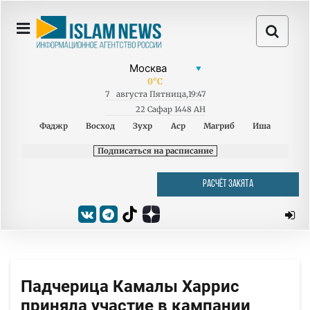
0
°C
7
августа
Пятница
,
19:47
22 Сафар 1448 AH
Фаджр
Восход
Зухр
Аср
Магриб
Иша
Подписаться на расписание
РАСЧЁТ ЗАКЯТА
Падчерица Камалы Харрис
приняла участие в кампании