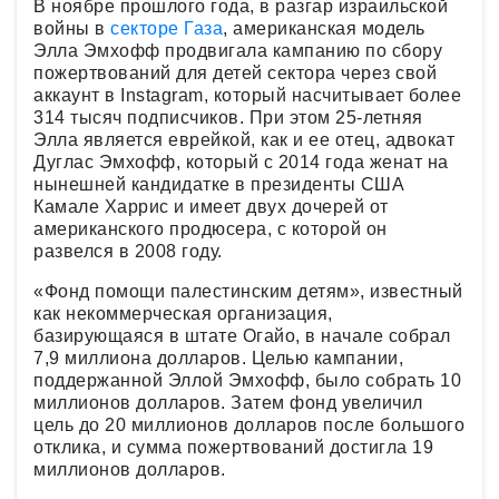
В ноябре прошлого года, в разгар израильской
войны в
секторе Газа
, американская модель
Элла Эмхофф продвигала кампанию по сбору
пожертвований для детей сектора через свой
аккаунт в Instagram, который насчитывает более
314 тысяч подписчиков. При этом 25-летняя
Элла является еврейкой, как и ее отец, адвокат
Дуглас Эмхофф, который с 2014 года женат на
нынешней кандидатке в президенты США
Камале Харрис и имеет двух дочерей от
американского продюсера, с которой он
развелся в 2008 году.
«Фонд помощи палестинским детям», известный
как некоммерческая организация,
базирующаяся в штате Огайо, в начале собрал
7,9 миллиона долларов. Целью кампании,
поддержанной Эллой Эмхофф, было собрать 10
миллионов долларов. Затем фонд увеличил
цель до 20 миллионов долларов после большого
отклика, и сумма пожертвований достигла 19
миллионов долларов.