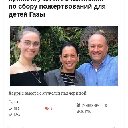
по сбору пожертвований для
детей Газы
Харрис вместе с мужем и падчерицой
Теги:
22 Июля 2024г.
(15
2
США
Мухаррам)
Газа