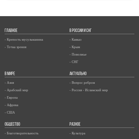
ГЛАВНОЕ
В РОССИИ И СНГ
- Крепость мусульманина
- Кавказ
- Точка зрения
- Крым
- Поволжье
- СНГ
В МИРЕ
АКТУАЛЬНО
- Азия
- Вопрос ребром
- Арабский мир
- Россия - Исламский мир
- Европа
- Африка
- США
ОБЩЕСТВО
РАЗНОЕ
- Благотворительность
- Культура