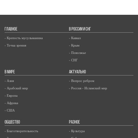
ГЛАВНОЕ
В РОССИИ И СНГ
- Крепость мусульманина
- Кавказ
- Точка зрения
- Крым
- Поволжье
- СНГ
В МИРЕ
АКТУАЛЬНО
- Азия
- Вопрос ребром
- Арабский мир
- Россия - Исламский мир
- Европа
- Африка
- США
ОБЩЕСТВО
РАЗНОЕ
- Благотворительность
- Культура