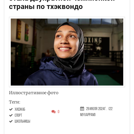
страны по тхэквондо
Иллюстративное фото
Теги:
29 Июля 2024г.
(22
хиджаб
0
Мухаррам)
спорт
школьницы