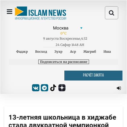
0
°C
9
августа
Воскресенье
,
4:32
24 Сафар 1448 AH
Фаджр
Восход
Зухр
Аср
Магриб
Иша
Подписаться на расписание
РАСЧЁТ ЗАКЯТА
13-летняя школьница в хиджабе
стала двукратной чемпионкой