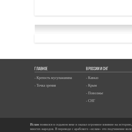
ГЛАВНОЕ
В РОССИИ И СНГ
- Крепость мусульманина
- Кавказ
- Точка зрения
- Крым
- Поволжье
- СНГ
Ислам
появился в седьмом веке и оказал огромное влияние на историю
многих народов. В переводе с арабского «ислам» это подчинение воле