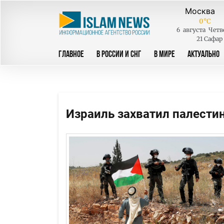
0
°C
6
августа
Четв
21 Сафар
ГЛАВНОЕ
В РОССИИ И СНГ
В МИРЕ
АКТУАЛЬНО
Израиль захватил палести