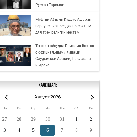
Руслан Тарамов
Муфтий Абдуль-Куддус Ашарин
вернулся из поездки по святым
для трёх религий местам
Тегеран обсудил Ближний Восток
с официальными лицами
Саудовской Аравии, Пакистана
и Ирака
Календарь
Август 2026
«
»
Пн
Вт
Ср
Чт
Пт
Сб
Вс
27
28
29
30
31
1
2
3
4
5
6
7
8
9