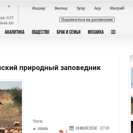
Фаджр
Восход
Зухр
Аср
Магриб
ерг
,
9:27
Подписаться на расписание
 1448 AH
АНАЛИТИКА
ОБЩЕСТВО
БРАК И СЕМЬЯ
МОЗАИКА
нский природный заповедник
Теги:
04 Июля 2024г.
(27 Зу-
Израиль
0