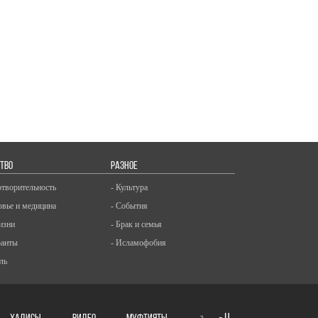
ТВО
РАЗНОЕ
отворительность
- Культура
овье и медицина
- События
изни
- Брак и семья
ранты
- Исламофобия
ль