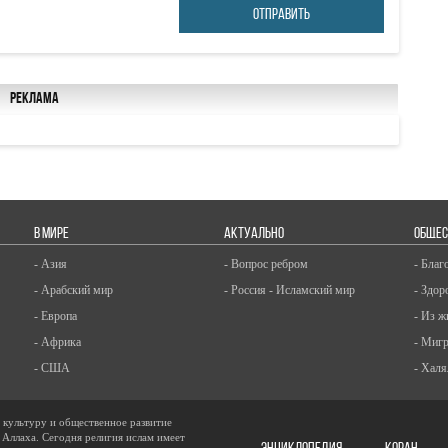
ОТПРАВИТЬ
Реклама
В МИРЕ
АКТУАЛЬНО
ОБЩЕС
- Азия
- Вопрос ребром
- Благ
- Арабский мир
- Россия - Исламский мир
- Здор
- Европа
- Из ж
- Африка
- Миг
- США
- Халя
, культуру и общественное развитие
 Аллаха. Сегодня религия ислам имеет