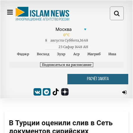
0
°C
8
августа
Суббота
,
16:48
23 Сафар 1448 AH
Фаджр
Восход
Зухр
Аср
Магриб
Иша
Подписаться на расписание
РАСЧЁТ ЗАКЯТА
В Турции оценили слив в Сеть
документов сирийских