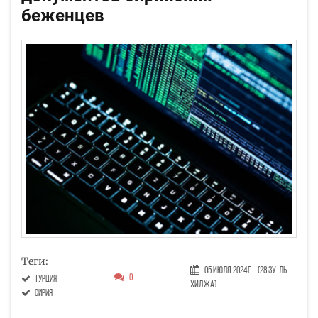
беженцев
Теги:
05 Июля 2024г.
(28 Зу-ль-
0
Турция
хиджа)
Сирия