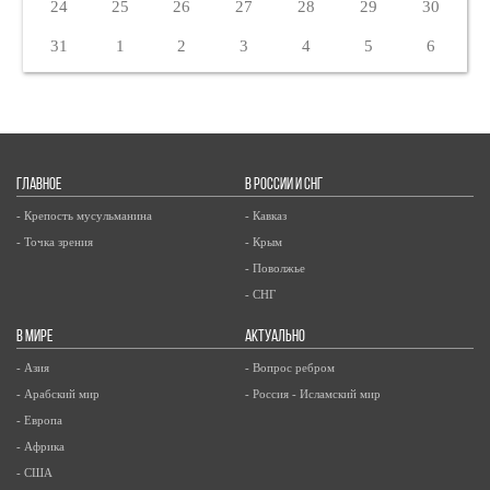
24
25
26
27
28
29
30
31
1
2
3
4
5
6
ГЛАВНОЕ
В РОССИИ И СНГ
- Крепость мусульманина
- Кавказ
- Точка зрения
- Крым
- Поволжье
- СНГ
В МИРЕ
АКТУАЛЬНО
- Азия
- Вопрос ребром
- Арабский мир
- Россия - Исламский мир
- Европа
- Африка
- США