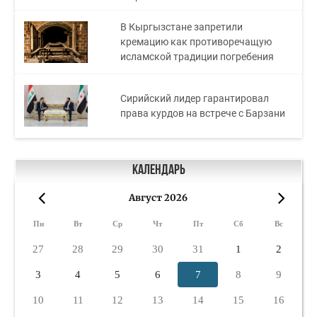
В Кыргызстане запретили
кремацию как противоречащую
исламской традиции погребения
Сирийский лидер гарантировал
права курдов на встрече с Барзани
Календарь
Август 2026
«
»
Пн
Вт
Ср
Чт
Пт
Сб
Вс
27
28
29
30
31
1
2
3
4
5
6
7
8
9
10
11
12
13
14
15
16