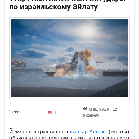
по израильскому Эйлату
09 Июля 2024г.
(02
Теги:
1
Мухаррам)
Йеменская группировка
«Ансар Аллах»
(хуситы)
объявила о проведении атаки с использованием