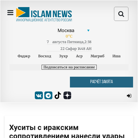
0
°C
7
августа
Пятница
,
2:38
22 Сафар 1448 AH
Фаджр
Восход
Зухр
Аср
Магриб
Иша
Подписаться на расписание
РАСЧЁТ ЗАКЯТА
Хуситы с иракским
сопротивлением нанесли удары