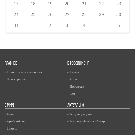
17
18
19
20
21
22
23
24
25
26
27
28
29
30
31
1
2
3
4
5
6
ГЛАВНОЕ
В РОССИИ И СНГ
- Крепость мусульманина
- Кавказ
- Точка зрения
- Крым
- Поволжье
- СНГ
В МИРЕ
АКТУАЛЬНО
- Азия
- Вопрос ребром
- Арабский мир
- Россия - Исламский мир
- Европа