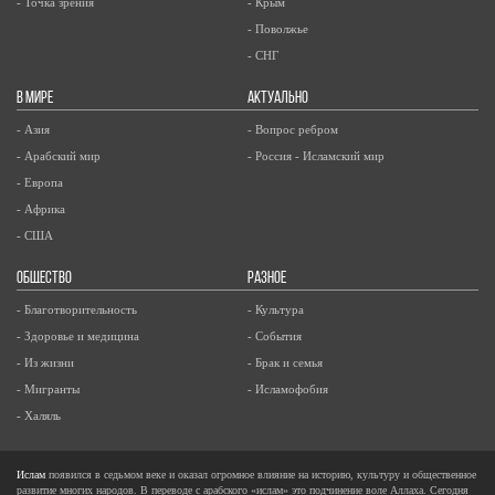
- Точка зрения
- Крым
- Поволжье
- СНГ
В МИРЕ
АКТУАЛЬНО
- Азия
- Вопрос ребром
- Арабский мир
- Россия - Исламский мир
- Европа
- Африка
- США
ОБЩЕСТВО
РАЗНОЕ
- Благотворительность
- Культура
- Здоровье и медицина
- События
- Из жизни
- Брак и семья
- Мигранты
- Исламофобия
- Халяль
Ислам
появился в седьмом веке и оказал огромное влияние на историю, культуру и общественное
развитие многих народов. В переводе с арабского «ислам» это подчинение воле Аллаха. Сегодня