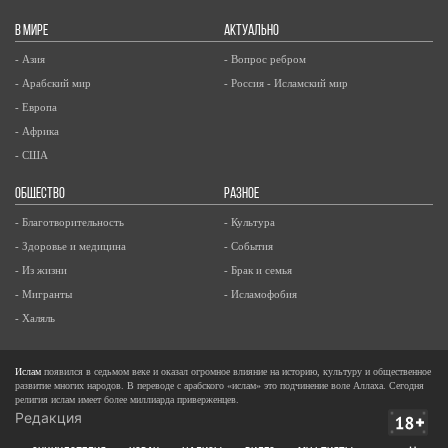
В МИРЕ
АКТУАЛЬНО
- Азия
- Вопрос ребром
- Арабский мир
- Россия - Исламский мир
- Европа
- Африка
- США
ОБЩЕСТВО
РАЗНОЕ
- Благотворительность
- Культура
- Здоровье и медицина
- События
- Из жизни
- Брак и семья
- Мигранты
- Исламофобия
- Халяль
Ислам
появился в седьмом веке и оказал огромное влияние на историю, культуру и общественное
развитие многих народов. В переводе с арабского «ислам» это подчинение воле Аллаха. Сегодня
религия ислам имеет более миллиарда приверженцев.
Редакция