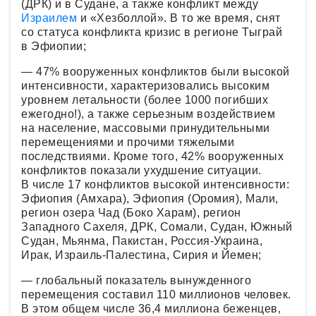
(ДРК) и в Судане, а также конфликт между
Израилем
и «Хезболлой». В то же время, снят
со статуса конфликта кризис в регионе Тыграй
в Эфиопии;
— 47% вооруженных конфликтов были высокой
интенсивности, характеризовались высоким
уровнем летальности (более 1000 погибших
ежегодно!), а также серьезным воздействием
на население, массовыми принудительными
перемещениями и прочими тяжелыми
последствиями. Кроме того, 42% вооруженных
конфликтов показали ухудшение ситуации.
В числе 17 конфликтов высокой интенсивности:
Эфиопия (Амхара), Эфиопия (Оромия), Мали,
регион озера Чад (Боко Харам), регион
Западного Сахеля, ДРК, Сомали, Судан, Южный
Судан, Мьянма, Пакистан, Россия-Украина,
Ирак, Израиль-Палестина, Сирия и Йемен;
— глобальный показатель вынужденного
перемещения составил 110 миллионов человек.
В этом общем числе 36,4 миллиона беженцев,