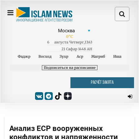
0
°C
6
августа
Четверг
,
13:43
21 Сафар 1448 AH
Фаджр
Восход
Зухр
Аср
Магриб
Иша
Подписаться на расписание
РАСЧЁТ ЗАКЯТА
Анализ ECP вооруженных
конфликтов и напряженности