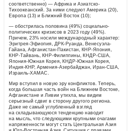
соответственно) — Африка и Азиатско-
Тихоокеанский. За ними следуют Америка (20),
Европа (13) и Ближний Восток (10);
— обострилась половина (49%) социально-
политических кризисов в 2023 году (49%).
Причем, 23% носили международный характер:
Эритрея-Эфиопия, ДРК-Руанда, Венесуэла-
Гайана, Афганистан-Пакистан, КНР-Япония,
КНР-Тайвань, КНР-Филиппины, КНДР-США,
Япония-Южная Корея, КНДР-Южная Корея,
Индия-КНР, Армения-Азербайджан, Иран-США,
Израиль-ХАМАС.
Мир вступил в новую эру конфликтов. Теперь,
когда большая часть войн на Ближнем Востоке,
Афганистане и Ливии утихла, мы видим
серьезный сдвиг в сторону другого региона.
Даже не самый углубленный взгляд
на складывающуюся тенденцию наводит
на мысль, что следующими крупными очагами
напряженности могут стать Центральная Азия
и Юго-Восточная Азия. Ситуация с правами