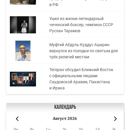
в РФ
Ушел из жизни легендарный
чеченский боксер, чемпион СССР
Руслан Тарамов
Муфтий Абдуль-Куддус Ашарин
вернулся из поездки по святым для
трёх религий местам
Тегеран обсудил Ближний Восток
с официальными лицами
Саудовской Аравии, Пакистана
и Ирака
Календарь
Август 2026
«
»
Пн
Вт
Ср
Чт
Пт
Сб
Вс