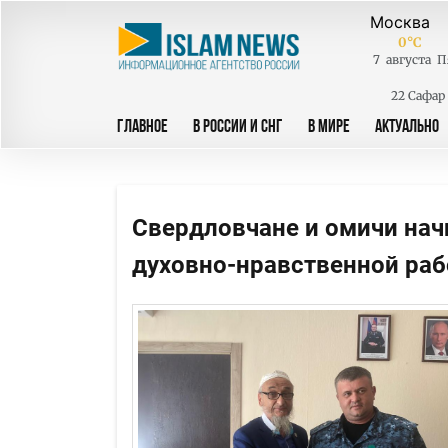
0
°C
7
августа
П
22 Сафар
ГЛАВНОЕ
В РОССИИ И СНГ
В МИРЕ
АКТУАЛЬНО
Свердловчане и омичи нач
духовно-нравственной ра