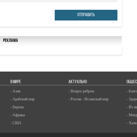
ОТПРАВИТЬ
Реклама
В МИРЕ
АКТУАЛЬНО
ОБЩЕС
- Азия
- Вопрос ребром
- Благ
- Арабский мир
- Россия - Исламский мир
- Здор
- Европа
- Из ж
- Африка
- Миг
- США
- Халя