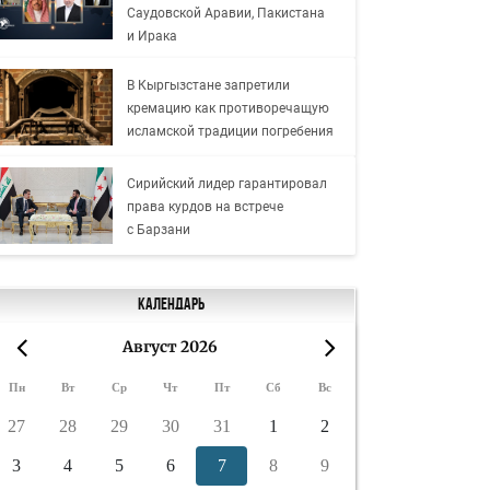
Саудовской Аравии, Пакистана
и Ирака
В Кыргызстане запретили
кремацию как противоречащую
исламской традиции погребения
Сирийский лидер гарантировал
права курдов на встрече
с Барзани
Календарь
Август 2026
«
»
Пн
Вт
Ср
Чт
Пт
Сб
Вс
27
28
29
30
31
1
2
3
4
5
6
7
8
9