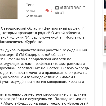
Теги:
07 Августа 2024г.
(01
0
Урал
Сафар)
мусульмане
 Свердловской области (Центральный муфтият)
а, который проводит в родной Омской области,
ьной колонии N4, расположенной в г. Исилькуль,
Николаевичем Журбенко.
ти духовно-нравственной работы с осуждёнными.
 проводит ДУМ Свердловской области
СИН России по Свердловской области по
оведующих ислам, профилактике экстремизма и
духовно-нравственных ценностей. В свою очередь
о деятельности мечети и православного храма на
, об успешном взаимодействии с имамом г.
 учит осуждённых чтению священного Корана и
оить осенью совместное мероприятие с участием
 опыта работы с осуждёнными. Площадкой может
ий Абдуль-Куддусс наградил медалью «Бронзовый