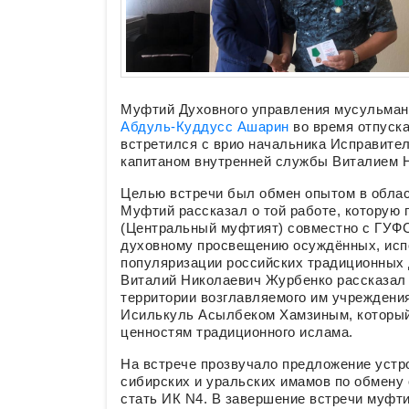
Муфтий Духовного управления мусульман
Абдуль-Куддусс Ашарин
во время отпуск
встретился с врио начальника Исправител
капитаном внутренней службы Виталием 
Целью встречи был обмен опытом в облас
Муфтий рассказал о той работе, которую
(Центральный муфтият) совместно с ГУФ
духовному просвещению осуждённых, исп
популяризации российских традиционных 
Виталий Николаевич Журбенко рассказал 
территории возглавляемого им учреждения
Исилькуль Асылбеком Хамзиным, который
ценностям традиционного ислама.
На встрече прозвучало предложение устр
сибирских и уральских имамов по обмену
стать ИК N4. В завершение встречи муфт