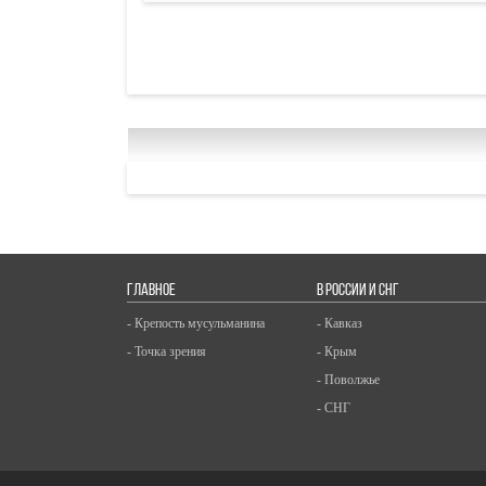
ГЛАВНОЕ
В РОССИИ И СНГ
- Крепость мусульманина
- Кавказ
- Точка зрения
- Крым
- Поволжье
- СНГ