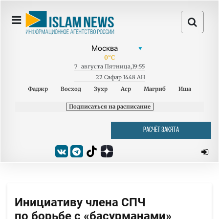
0
°C
7
августа
Пятница
,
19:55
22 Сафар 1448 AH
Фаджр
Восход
Зухр
Аср
Магриб
Иша
Подписаться на расписание
РАСЧЁТ ЗАКЯТА
Инициативу члена СПЧ
по борьбе с «басурманами»