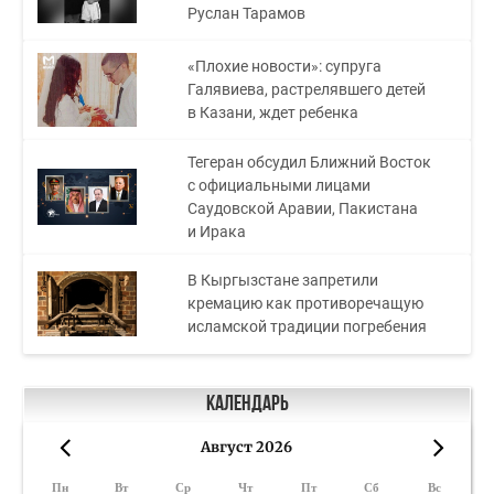
Руслан Тарамов
«Плохие новости»: супруга
Галявиева, растрелявшего детей
в Казани, ждет ребенка
Тегеран обсудил Ближний Восток
с официальными лицами
Саудовской Аравии, Пакистана
и Ирака
В Кыргызстане запретили
кремацию как противоречащую
исламской традиции погребения
Календарь
Август 2026
«
»
Пн
Вт
Ср
Чт
Пт
Сб
Вс