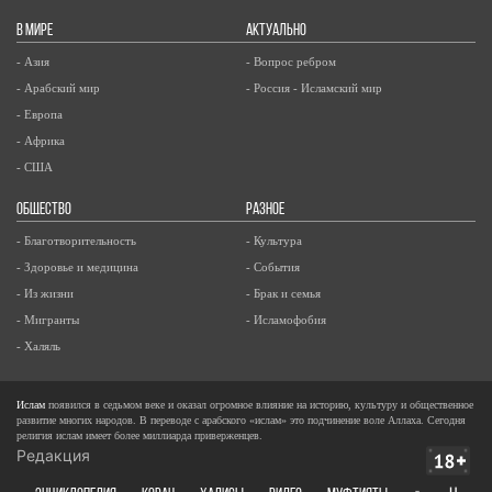
В МИРЕ
АКТУАЛЬНО
- Азия
- Вопрос ребром
- Арабский мир
- Россия - Исламский мир
- Европа
- Африка
- США
ОБЩЕСТВО
РАЗНОЕ
- Благотворительность
- Культура
- Здоровье и медицина
- События
- Из жизни
- Брак и семья
- Мигранты
- Исламофобия
- Халяль
Ислам
появился в седьмом веке и оказал огромное влияние на историю, культуру и общественное
развитие многих народов. В переводе с арабского «ислам» это подчинение воле Аллаха. Сегодня
религия ислам имеет более миллиарда приверженцев.
Редакция