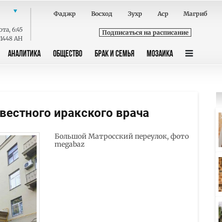
Фаджр
Восход
Зухр
Аср
Магриб
ота
,
6:45
Подписаться на расписание
 1448 AH
АНАЛИТИКА
ОБЩЕСТВО
БРАК И СЕМЬЯ
МОЗАИКА
вестного иракского врача
Большой Матросский переулок, фото
megabaz