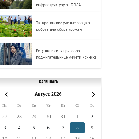
инфраструктуру от БПЛА
Татарстанские ученые создают
робота для сбора урожая
Вступил в силу приговор
поджигательнице мечети Усинска
Календарь
Август 2026
«
»
Пн
Вт
Ср
Чт
Пт
Сб
Вс
27
28
29
30
31
1
2
3
4
5
6
7
8
9
10
11
12
13
14
15
16