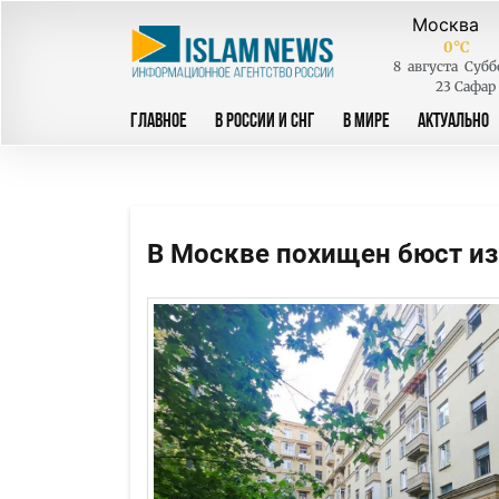
0
°C
8
августа
Субб
23 Сафар
ГЛАВНОЕ
В РОССИИ И СНГ
В МИРЕ
АКТУАЛЬНО
В Москве похищен бюст из