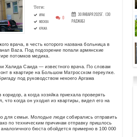
Теги:
30 Января 2025г.
(30
Ирак
0
Раджаб)
Москва
кража
ого врача, в честь которого названа больница в
анал Baza. Под подозрение попали армянские
тире потомков медика.
ри Халида Саида — известного врача. По словам
монт в квартире на Большом Матросском переулке.
ригаду под руководством некоего Аргама
 коридор, а когда хозяйка приехала проверять
, что когда он уходил из квартиры, видел его на
но для семьи. Молодые люди собирались отправить
нако по техническим причинам отправку пришлось
 аналогичного бюста обойдется примерно в 100 000