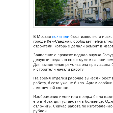
В Москве
похитили
бюст известного иракск
городе Кёй-Санджак. сообщает Telegram-к
строители, которые делали ремонт в квар
Заявление о пропаже подала внучка Гафу
девушки, недавно они с мужем начали ре
Для выполнения ремонта она пригласила б
и строители начали работу.
На время отделки рабочие вынесли бюст в
работу, бюста уже не было. Аргам сообщил
лестничной клетке.
Изображение именитого предка было важ
его в Ирак для установки в больнице. Од
отложить. Сейчас работа по изготовлению
рублей.