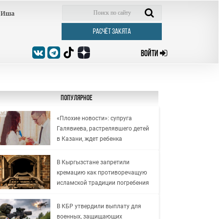
Иша
РАСЧЁТ ЗАКЯТА
ВОЙТИ
Популярное
«Плохие новости»: супруга
Галявиева, растрелявшего детей
в Казани, ждет ребенка
В Кыргызстане запретили
кремацию как противоречащую
исламской традиции погребения
В КБР утвердили выплату для
военных, защищающих