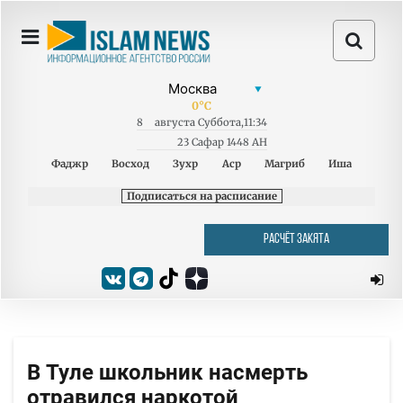
0
°C
8
августа
Суббота
,
11:34
23 Сафар 1448 AH
Фаджр
Восход
Зухр
Аср
Магриб
Иша
Подписаться на расписание
РАСЧЁТ ЗАКЯТА
В Туле школьник насмерть
отравился наркотой