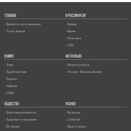
ГЛАВНОЕ
В РОССИИ И СНГ
- Крепость мусульманина
- Кавказ
- Точка зрения
- Крым
- Поволжье
- СНГ
В МИРЕ
АКТУАЛЬНО
- Азия
- Вопрос ребром
- Арабский мир
- Россия - Исламский мир
- Европа
- Африка
- США
ОБЩЕСТВО
РАЗНОЕ
- Благотворительность
- Культура
- Здоровье и медицина
- События
- Из жизни
- Брак и семья