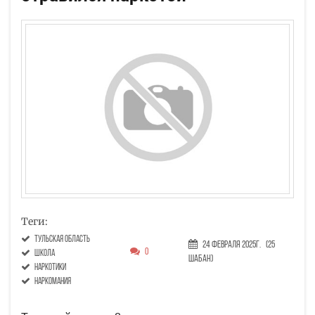
Теги:
Тульская область
24 Февраля 2025г.
(25
0
школа
Шабан)
наркотики
наркомания