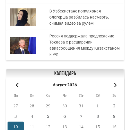
В Узбекистане популярная
блогерша разбилась насмерть,
снимая видео за рулём
Россия поддержала предложение
Токаева о расширении
авиасообщения между Казахстаном
и РФ
Календарь
Август 2026
«
»
Пн
Вт
Ср
Чт
Пт
Сб
Вс
27
28
29
30
31
1
2
3
4
5
6
7
8
9
10
11
12
13
14
15
16