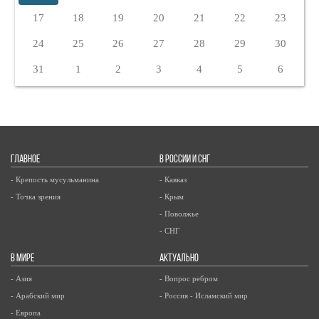
17
18
19
20
21
22
23
24
25
26
27
28
29
30
31
1
2
3
4
5
6
ГЛАВНОЕ
В РОССИИ И СНГ
- Крепость мусульманина
- Кавказ
- Точка зрения
- Крым
- Поволжье
- СНГ
В МИРЕ
АКТУАЛЬНО
- Азия
- Вопрос ребром
- Арабский мир
- Россия - Исламский мир
- Европа