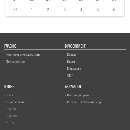
31
1
2
3
4
5
6
ГЛАВНОЕ
В РОССИИ И СНГ
- Крепость мусульманина
- Кавказ
- Точка зрения
- Крым
- Поволжье
- СНГ
В МИРЕ
АКТУАЛЬНО
- Азия
- Вопрос ребром
- Арабский мир
- Россия - Исламский мир
- Европа
- Африка
- США