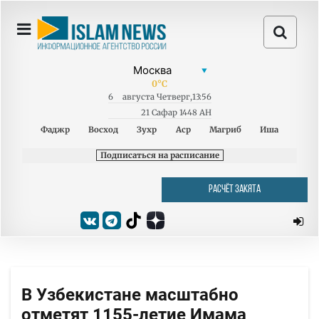
0
°C
6
августа
Четверг
,
13:56
21 Сафар 1448 AH
Фаджр
Восход
Зухр
Аср
Магриб
Иша
Подписаться на расписание
РАСЧЁТ ЗАКЯТА
В Узбекистане масштабно
отметят 1155-летие Имама