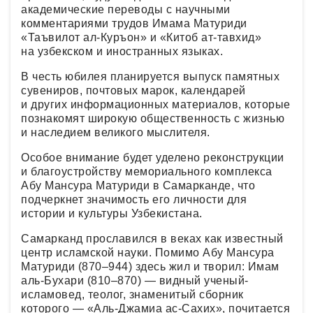
академические переводы с научными
комментариями трудов Имама Матуриди
«Таъвилот ал-Куръон» и «Китоб ат-тавхид»
на узбекском и иностранных языках.
В честь юбилея планируется выпуск памятных
сувениров, почтовых марок, календарей
и других информационных материалов, которые
познакомят широкую общественность с жизнью
и наследием великого мыслителя.
Особое внимание будет уделено реконструкции
и благоустройству мемориального комплекса
Абу Мансура Матуриди в Самарканде, что
подчеркнет значимость его личности для
истории и культуры Узбекистана.
Самарканд прославился в веках как известный
центр исламской науки. Помимо Абу Мансура
Матуриди (870–944) здесь жил и творил: Имам
аль-Бухари (810–870) — видный ученый-
исламовед, теолог, знаменитый сборник
которого — «Аль-Джамиа ас-Сахих», почитается