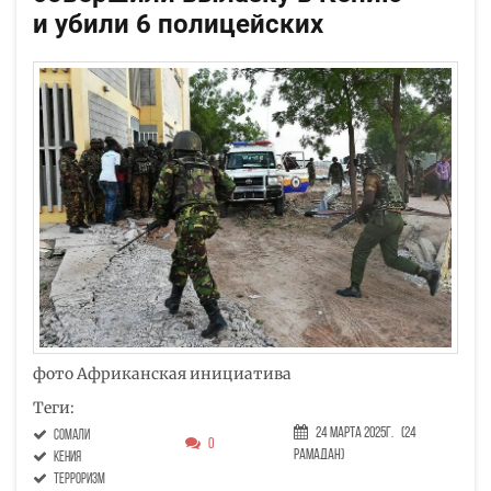
и убили 6 полицейских
фото Африканская инициатива
Теги:
24 Марта 2025г.
(24
Сомали
0
Рамадан)
кения
терроризм