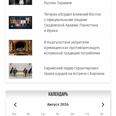
Руслан Тарамов
Тегеран обсудил Ближний Восток
с официальными лицами
Саудовской Аравии, Пакистана
и Ирака
В Кыргызстане запретили
кремацию как противоречащую
исламской традиции погребения
Сирийский лидер гарантировал
права курдов на встрече с Барзани
Календарь
Август 2026
«
»
Пн
Вт
Ср
Чт
Пт
Сб
Вс