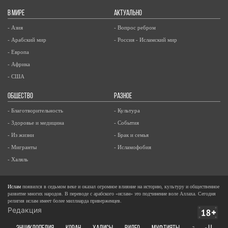
В МИРЕ
АКТУАЛЬНО
- Азия
- Вопрос ребром
- Арабский мир
- Россия - Исламский мир
- Европа
- Африка
- США
ОБЩЕСТВО
РАЗНОЕ
- Благотворительность
- Культура
- Здоровье и медицина
- События
- Из жизни
- Брак и семья
- Мигранты
- Исламофобия
- Халяль
Ислам
появился в седьмом веке и оказал огромное влияние на историю, культуру и общественное
развитие многих народов. В переводе с арабского «ислам» это подчинение воле Аллаха. Сегодня
религия ислам имеет более миллиарда приверженцев.
Редакция