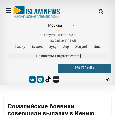
0
°C
7
августа
Пятница
,
7:30
22 Сафар 1448 AH
Фаджр
Восход
Зухр
Аср
Магриб
Иша
Подписаться на расписание
РАСЧЁТ ЗАКЯТА
Сомалийские боевики
совершили вылазку в Кению