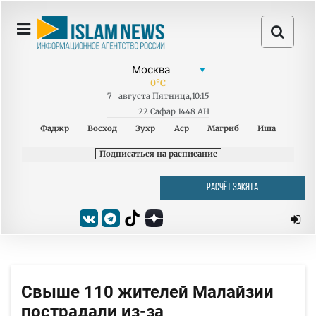
0
°C
7
августа
Пятница
,
10:15
22 Сафар 1448 AH
Фаджр
Восход
Зухр
Аср
Магриб
Иша
Подписаться на расписание
РАСЧЁТ ЗАКЯТА
Свыше 110 жителей Малайзии
пострадали из-за