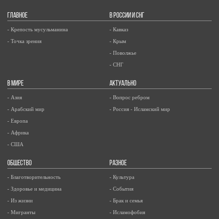
ГЛАВНОЕ
В РОССИИ И СНГ
- Крепость мусульманина
- Кавказ
- Точка зрения
- Крым
- Поволжье
- СНГ
В МИРЕ
АКТУАЛЬНО
- Азия
- Вопрос ребром
- Арабский мир
- Россия - Исламский мир
- Европа
- Африка
- США
ОБЩЕСТВО
РАЗНОЕ
- Благотворительность
- Культура
- Здоровье и медицина
- События
- Из жизни
- Брак и семья
- Мигранты
- Исламофобия