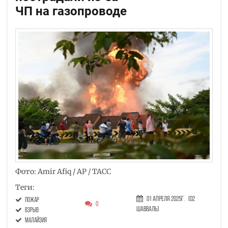
ЧП на газопроводе
Фото: Amir Afiq / AP / ТАСС
Теги:
01 Апреля 2025г.
(02
пожар
0
Шавваль)
взрыв
Малайзия