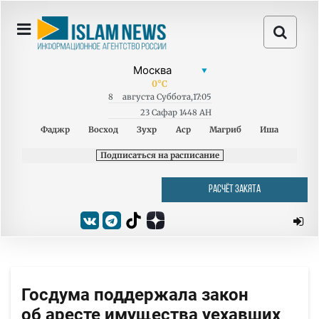
0
°C
8
августа
Суббота
,
17:05
23 Сафар 1448 AH
Фаджр
Восход
Зухр
Аср
Магриб
Иша
Подписаться на расписание
РАСЧЁТ ЗАКЯТА
Госдума поддержала закон
об аресте имущества уехавших