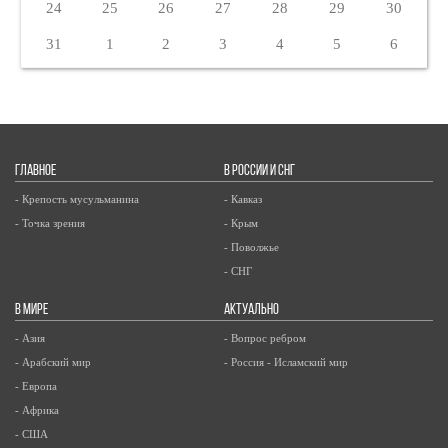
24
25
26
27
28
29
30
31
1
2
3
4
5
6
ГЛАВНОЕ
В РОССИИ И СНГ
- Крепость мусульманина
- Кавказ
- Точка зрения
- Крым
- Поволжье
- СНГ
В МИРЕ
АКТУАЛЬНО
- Азия
- Вопрос ребром
- Арабский мир
- Россия - Исламский мир
- Европа
- Африка
- США