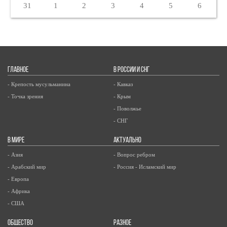
31
1
2
3
4
5
6
ГЛАВНОЕ
В РОССИИ И СНГ
- Крепость мусульманина
- Кавказ
- Точка зрения
- Крым
- Поволжье
- СНГ
В МИРЕ
АКТУАЛЬНО
- Азия
- Вопрос ребром
- Арабский мир
- Россия - Исламский мир
- Европа
- Африка
- США
ОБЩЕСТВО
РАЗНОЕ