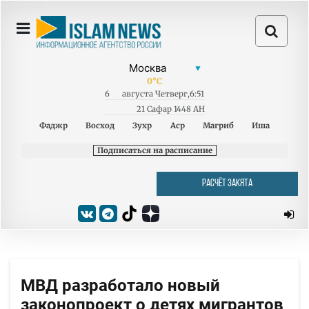
0
°C
6
августа
Четверг
,
6:51
21 Сафар 1448 AH
Фаджр
Восход
Зухр
Аср
Магриб
Иша
Подписаться на расписание
РАСЧЁТ ЗАКЯТА
МВД разработало новый
законопроект о детях мигрантов