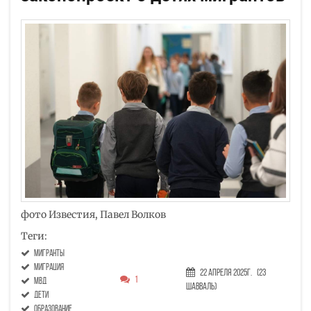
фото Известия, Павел Волков
Теги:
мигранты
миграция
22 Апреля 2025г.
(23
1
МВД
Шавваль)
дети
образование